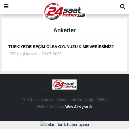
Anketler
TÜRKİYE'DE SEÇİM OLSA OYUNUZU KİME VERİRSİNİZ?
3521 kişi katıldı. - 30.07.2026
haber paketi
haber scripti
haber yazılımı
Tüm hakları saklı tutulmaktadır.Copyright 2026©
Haber Yazılımı:
Web Aksiyon ®