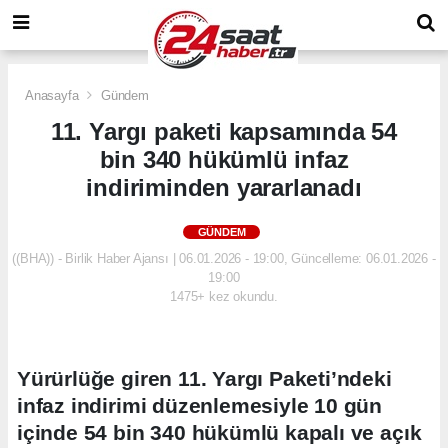
Anasayfa
Gündem
11. Yargı paketi kapsamında 54
bin 340 hükümlü infaz
indiriminden yararlanadı
GÜNDEM
((BHA)) - Birlik Haber Ajansı | 06.01.2026 - 19:00, Güncelleme: 06.01.2026 -
19:00
1475+ kez okundu.
Yürürlüğe giren 11. Yargı Paketi’ndeki
infaz indirimi düzenlemesiyle 10 gün
içinde 54 bin 340 hükümlü kapalı ve açık