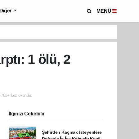
Diğer
MENÜ
ptı: 1 ölü, 2
701+ kez okundu.
İlginizi Çekebilir
Şehirden Kaçmak İsteyenlere
Doğayla İç İçe Kahvaltı Keyfi