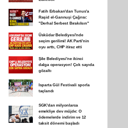
Fatih Erbakan'dan Tunus'a
Raşid el-Gannuşi Çağrısı:
"Derhal Serbest Bırakılsın"
Üsküdar Belediyesi'nde
seçim gerilimi! AK Parti'nin
oyu arttı, CHP itiraz etti
Şile Belediyesi'ne ikinci
dalga operasyon! Çok sayıda
gözaltı
Isparta Gül Festivali sporla
taçlandı
SGK'dan milyonlarca
emekliye dev müjde: O
ödemelerde indirim ve 12
taksit dönemi başladı