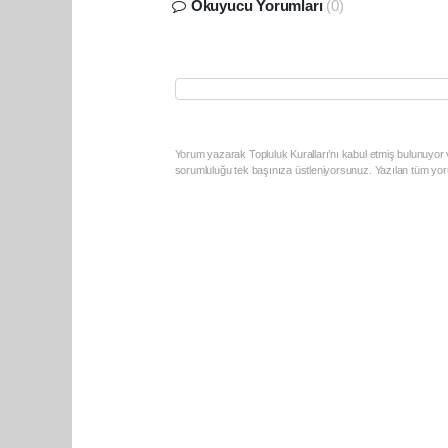
Okuyucu Yorumları
(0)
Yorum yazarak Topluluk Kuralları’nı kabul etmiş bulunuyor v
sorumluluğu tek başınıza üstleniyorsunuz. Yazılan tüm yoru