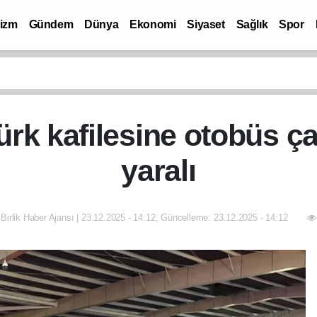
rizm
Gündem
Dünya
Ekonomi
Siyaset
Sağlık
Spor
k kafilesine otobüs çar
yaralı
 Birlik Haber Ajansı | 23.12.2025 - 14:12, Güncelleme: 23.12.2025 - 14:12