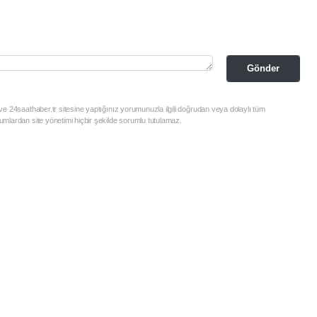
Gönder
e 24saathaber.tr sitesine yaptığınız yorumunuzla ilgili doğrudan veya dolaylı tüm
mlardan site yönetimi hiçbir şekilde sorumlu tutulamaz.