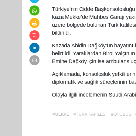
Türkiye’nin Cidde Başkonsolosluğu İ
kaza
Mekke’de Mahbes Garajı yakın
üzere bölgede bulunan Türk kafile
bildirildi.
Kazada Abidin Dağköy’ün hayatını ka
belirtildi. Yaralılardan Birol Yalçın’
Emine Dağköy için ise ambulans uça
Açıklamada, konsolosluk yetkililerin
diplomatik ve sağlık süreçlerinin başl
Olayla ilgili incelemenin Suudi Arab
#MEKKE
#TÜRK KAFİLESİ
#OTOBÜS