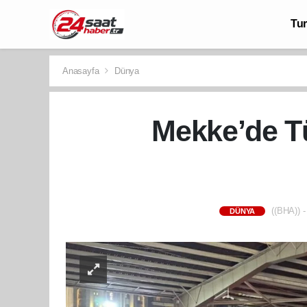
Tu
Anasayfa
Dünya
Mekke’de Tür
((BHA)) -
DÜNYA