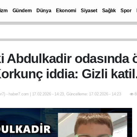
rizm
Gündem
Dünya
Ekonomi
Siyaset
Sağlık
Spor
i Abdulkadir odasında 
orkunç iddia: Gizli katil.
r7) - haber7.com | 17.02.2026 - 14:23, Güncelleme: 17.02.2026 - 14:23
8