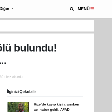
Diğer
MENÜ
ölü bulundu!
..
60+ kez okundu.
İlginizi Çekebilir
Rize’de kayıp kişi aranırken
acı haber geldi: AFAD