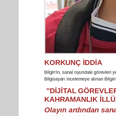
KORKUNÇ İDDİA
Bilgin'in, sanal oyundaki görevleri y
Bilgisayarı incelemeye alınan Bilgin'
"DİJİTAL GÖREVLE
KAHRAMANLIK İLL
Olayın ardından sana