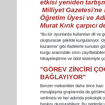
etkisi yeniden tartı
Milliyet Gazetesi'ne
Öğretim Üyesi ve Adli
Murat Kırık çarpıcı 
"Bu tür oyunlarda kullanılan dil ve g
oluşturacak şekilde kurgulanıyor. Oy
kazanma” gibi ifadelerle sunulan gör
kurgu arasındaki sınırı zayıflatabilen 
hikayeleştirme ve ödül sistemiyle 
"GÖREV ZİNCİRİ Ç
BAĞLAYIYOR"
Benzer mekanikler daha önce bazı ç
mesajlaşma gruplarında da görülmüş
verilmesi ve her adımda psikolojik o
baskısı oluşturabiliyor. Bu nedenle uz