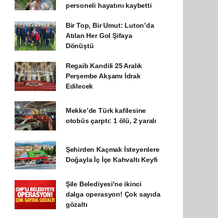
personeli hayatını kaybetti
Bir Top, Bir Umut: Luton’da
Atılan Her Gol Şifaya
Dönüştü
Regaib Kandili 25 Aralık
Perşembe Akşamı İdrak
Edilecek
Mekke’de Türk kafilesine
otobüs çarptı: 1 ölü, 2 yaralı
Şehirden Kaçmak İsteyenlere
Doğayla İç İçe Kahvaltı Keyfi
Şile Belediyesi'ne ikinci
dalga operasyon! Çok sayıda
gözaltı