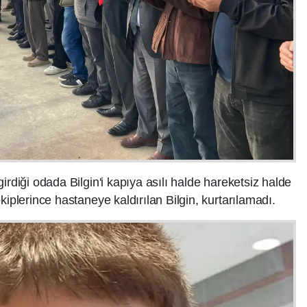
irdiği odada Bilgin'i kapıya asılı halde hareketsiz halde
kiplerince hastaneye kaldırılan Bilgin, kurtarılamadı.