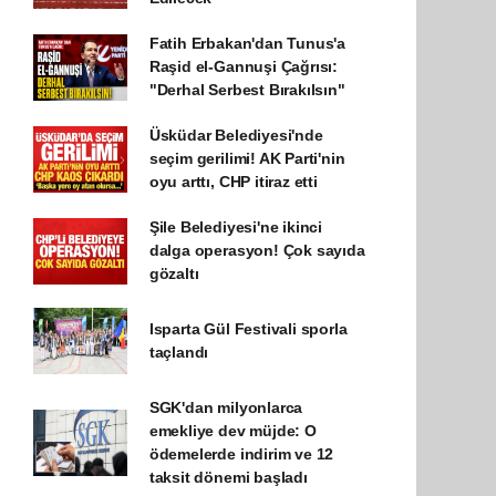
Fatih Erbakan'dan Tunus'a
Raşid el-Gannuşi Çağrısı:
"Derhal Serbest Bırakılsın"
Üsküdar Belediyesi'nde
seçim gerilimi! AK Parti'nin
oyu arttı, CHP itiraz etti
Şile Belediyesi'ne ikinci
dalga operasyon! Çok sayıda
gözaltı
Isparta Gül Festivali sporla
taçlandı
SGK'dan milyonlarca
emekliye dev müjde: O
ödemelerde indirim ve 12
taksit dönemi başladı