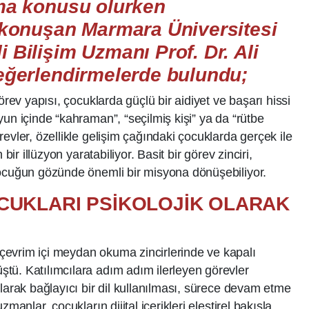
şma konusu olurken
 konuşan Marmara Üniversitesi
 Bilişim Uzmanı Prof. Dr. Ali
değerlendirmelerde bulundu;
örev yapısı, çocuklarda güçlü bir aidiyet ve başarı hissi
un içinde “kahraman”, “seçilmiş kişi” ya da “rütbe
evler, özellikle gelişim çağındaki çocuklarda gerçek ile
bir illüzyon yaratabiliyor. Basit bir görev zinciri,
çocuğun gözünde önemli bir misyona dönüşebiliyor.
OCUKLARI PSİKOLOJİK OLARAK
evrim içi meydan okuma zincirlerinde ve kapalı
tü. Katılımcılara adım adım ilerleyen görevler
larak bağlayıcı bir dil kullanılması, sürece devam etme
manlar, çocukların dijital içerikleri eleştirel bakışla