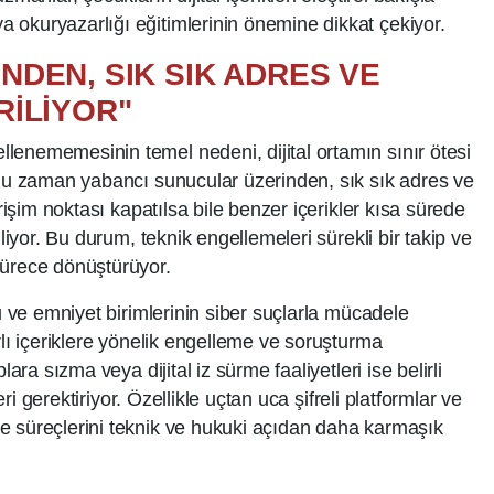
 okuryazarlığı eğitimlerinin önemine dikkat çekiyor.
NDEN, SIK SIK ADRES VE
RİLİYOR"
enememesinin temel nedeni, dijital ortamın sınır ötesi
oğu zaman yabancı sunucular üzerinden, sık sık adres ve
erişim noktası kapatılsa bile benzer içerikler kısa sürede
iliyor. Bu durum, teknik engellemeleri sürekli bir takip ve
sürece dönüştürüyor.
mu ve emniyet birimlerinin siber suçlarla mücadele
rlı içeriklere yönelik engelleme ve soruşturma
lara sızma veya dijital iz sürme faaliyetleri ise belirli
leri gerektiriyor. Özellikle uçtan uca şifreli platformlar ve
e süreçlerini teknik ve hukuki açıdan daha karmaşık