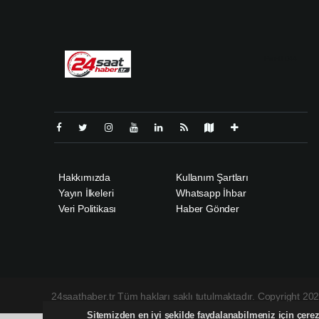
Pro-0.044
Hakkımızda
Kullanım Şartları
Yayın İlkeleri
Whatsapp İhbar
Veri Politikası
Haber Gönder
24saathaber.tr Tüm hakları saklı tutulmaktadır. Copyright 20
Sitemizden en iyi şekilde faydalanabilmeniz için çerezl