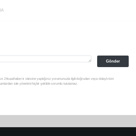
IA
Gönder
e 24saathaber.tr sitesine yaptığınız yorumunuzla ilgili doğrudan veya dolaylı tüm
mlardan site yönetimi hiçbir şekilde sorumlu tutulamaz.