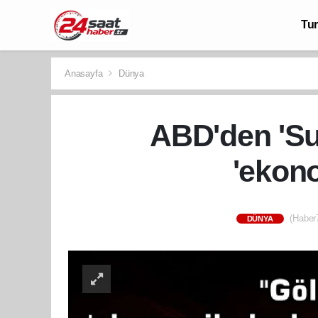
Tu
Anasayfa
Dünya
ABD'den 'Sur
'ekono
(Haber7
DÜNYA