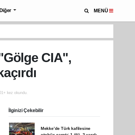
Diğer
MENÜ
 "Gölge CIA",
kaçırdı
1+ kez okundu.
İlginizi Çekebilir
Mekke’de Türk kafilesine
otobüs çarptı: 1 ölü, 2 yaralı