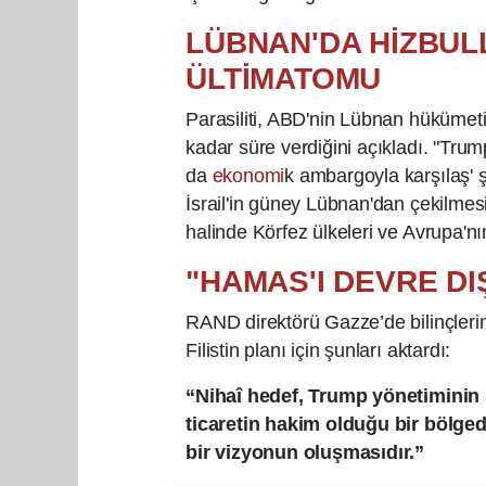
LÜBNAN'DA HİZBUL
ÜLTİMATOMU
Parasiliti, ABD'nin Lübnan hükümeti
kadar süre verdiğini açıkladı. "Trum
da
ekonomi
k ambargoyla karşılaş' şe
İsrail'in güney Lübnan'dan çekilmesi
halinde Körfez ülkeleri ve Avrupa'nı
"HAMAS'I DEVRE DI
RAND direktörü Gazze’de bilinçleri
Filistin planı için şunları aktardı:
“Nihaî hedef, Trump yönetiminin 
ticaretin hakim olduğu bir bölgede,
bir vizyonun oluşmasıdır.”