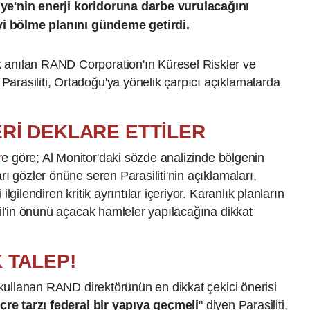
iye'nin enerji koridoruna darbe vurulacağını
e'yi bölme planını gündeme getirdi.
k anılan RAND Corporation'ın Küresel Riskler ve
arasiliti, Ortadoğu'ya yönelik çarpıcı açıklamalarda
Rİ DEKLARE ETTİLER
r
e göre; Al Monitor'daki sözde analizinde bölgenin
rı gözler önüne seren Parasiliti'nin açıklamaları,
lgilendiren kritik ayrıntılar içeriyor. Karanlık planların
rail'in önünü açacak hamleler yapılacağına dikkat
K TALEP!
er kullanan RAND direktörünün en dikkat çekici önerisi
içre tarzı federal bir yapıya geçmeli
" diyen Parasiliti,