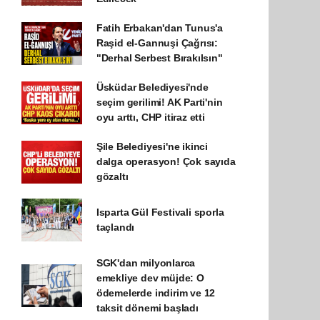
Fatih Erbakan'dan Tunus'a
Raşid el-Gannuşi Çağrısı:
"Derhal Serbest Bırakılsın"
Üsküdar Belediyesi'nde
seçim gerilimi! AK Parti'nin
oyu arttı, CHP itiraz etti
Şile Belediyesi'ne ikinci
dalga operasyon! Çok sayıda
gözaltı
Isparta Gül Festivali sporla
taçlandı
SGK'dan milyonlarca
emekliye dev müjde: O
ödemelerde indirim ve 12
taksit dönemi başladı