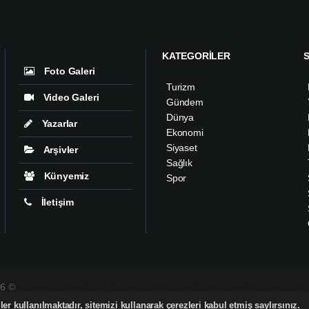
KATEGORİLER
Foto Galeri
Turizm
Video Galeri
Gündem
Dünya
Yazarlar
Ekonomi
Siyaset
Arşivler
Sağlık
Künyemiz
Spor
İletişim
26 ©
haber yazılımı
haber paketi
haber scripti
haber yazılım
haber script
er kullanılmaktadır, sitemizi kullanarak çerezleri kabul etmiş saylırsınız.