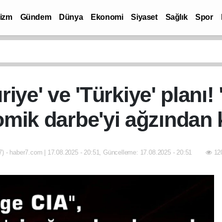
rizm
Gündem
Dünya
Ekonomi
Siyaset
Sağlık
Spor
iye' ve 'Türkiye' planı!
mik darbe'yi ağzından 
) - haber7.com | 17.08.2025 - 20:51, Güncelleme: 17.08.2025 - 20:51
120