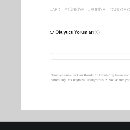
#ABD
#TÜRKİYE
#SURİYE
#GÖLGE C
Okuyucu Yorumları
(0)
Yorum yazarak Topluluk Kuralları’nı kabul etmiş bulunuyor v
sorumluluğu tek başınıza üstleniyorsunuz. Yazılan tüm yoru