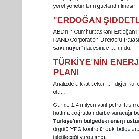
yerel yönetimlerin güçlendirilmesini
"ERDOĞAN ŞİDDETL
ABD'nin Cumhurbaşkanı Erdoğan’ın ş
RAND Corporation Direktörü Parasili
savunuyor
" ifadesinde bulundu.
TÜRKİYE'NİN ENERJ
PLANI
Analizde dikkat çeken bir diğer kon
oldu.
Günde 1.4 milyon varil petrol taşım
hattına doğrudan darbe vuracağı belir
Türkiye'nin bölgedeki enerji üstün
örgütü YPG kontrolündeki bölgelerde
işletileceği vurgulandı.