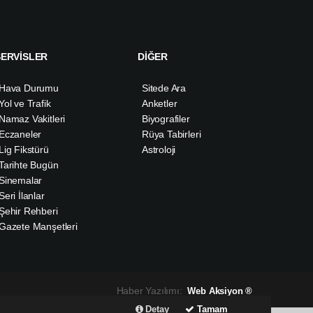
SERVİSLER
DİĞER
Hava Durumu
Sitede Ara
Yol ve Trafik
Anketler
Namaz Vakitleri
Biyografiler
Eczaneler
Rüya Tabirleri
Lig Fikstürü
Astroloji
Tarihte Bugün
Sinemalar
Seri İlanlar
Şehir Rehberi
Gazete Manşetleri
Haber Yazılımı:
Web Aksiyon ®
Detay
Tamam