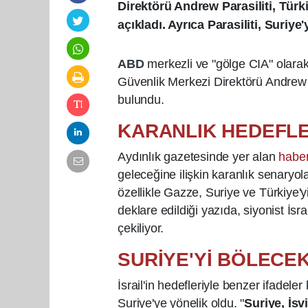
Direktörü Andrew Parasiliti, Türk
açıkladı. Ayrıca Parasiliti, Suriy
ABD
merkezli ve "gölge CIA" olara
Güvenlik Merkezi Direktörü Andrew P
bulundu.
KARANLIK HEDEFLE
Aydınlık gazetesinde yer alan
habe
geleceğine ilişkin karanlık senaryola
özellikle Gazze, Suriye ve Türkiye'yi i
deklare edildiği yazıda, siyonist İs
çekiliyor.
SURİYE'Yİ BÖLECE
İsrail'in hedefleriyle benzer ifadel
Suriye'ye yönelik oldu. "
Suriye, İsv