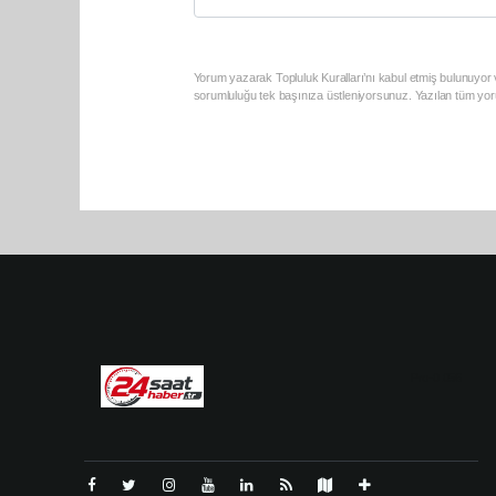
Yorum yazarak Topluluk Kuralları’nı kabul etmiş bulunuyor v
sorumluluğu tek başınıza üstleniyorsunuz. Yazılan tüm yoru
Pro-0.056