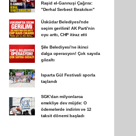
Raşid el-Gannuşi Çağrısı:
"Derhal Serbest Bırakılsın"
Üsküdar Belediyesi'nde
seçim gerilimi! AK Parti'nin
oyu arttı, CHP itiraz etti
Şile Belediyesi'ne ikinci
dalga operasyon! Çok sayıda
gözaltı
Isparta Gül Festivali sporla
taçlandı
SGK'dan milyonlarca
emekliye dev müjde: O
ödemelerde indirim ve 12
taksit dönemi başladı