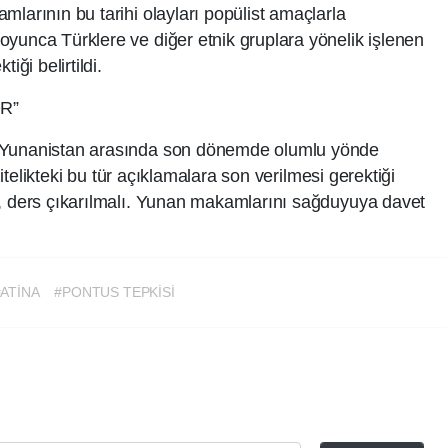
larının bu tarihi olayları popülist amaçlarla
yunca Türklere ve diğer etnik gruplara yönelik işlenen
iği belirtildi.
OR”
e Yunanistan arasında son dönemde olumlu yönde
 nitelikteki bu tür açıklamalara son verilmesi gerektiği
l, ders çıkarılmalı. Yunan makamlarını sağduyuya davet
#ATİNA
#PONTUS TEPKİSİ