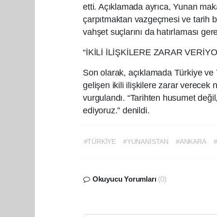
etti. Açıklamada ayrıca, Yunan makam
çarpıtmaktan vazgeçmesi ve tarih bo
vahşet suçlarını da hatırlaması gerekt
“İKİLİ İLİŞKİLERE ZARAR VERİY
Son olarak, açıklamada Türkiye v
gelişen ikili ilişkilere zarar verecek
vurgulandı. “Tarihten husumet deği
ediyoruz.” denildi.
#TÜRKİYE
#YUNANİSTAN
#ANKARA
Okuyucu Yorumları
(0)