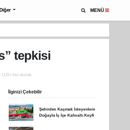
Diğer
MENÜ
” tepkisi
1125+ kez okundu.
İlginizi Çekebilir
Şehirden Kaçmak İsteyenlere
Doğayla İç İçe Kahvaltı Keyfi