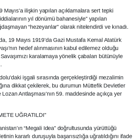
9 Mayıs’a ilişkin yapılan açıklamalara sert tepki
’ iddialarının yıl dönümü bahanesiyle” yapılan
ağdaşmayan “hezeyanlar” olarak nitelendirdi ve kınadı.
ada, 19 Mayıs 1919’da Gazi Mustafa Kemal Atatürk
vaşı’nın hedef alınmasının kabul edilemez olduğu
luş Savaşımızı karalamaya yönelik çabaları bütünüyle
.
u’daki işgali sırasında gerçekleştirdiği mezalimin
dığına dikkat çekilerek, bu durumun Müttefik Devletler
e Lozan Antlaşması’nın 59. maddesinde açıkça yer
ETE UĞRATILDI”
anistan’ın “Megali Idea” doğrultusunda yürüttüğü
etinin kararlı duruşuyla başarısızlığa uğratıldığını ifade