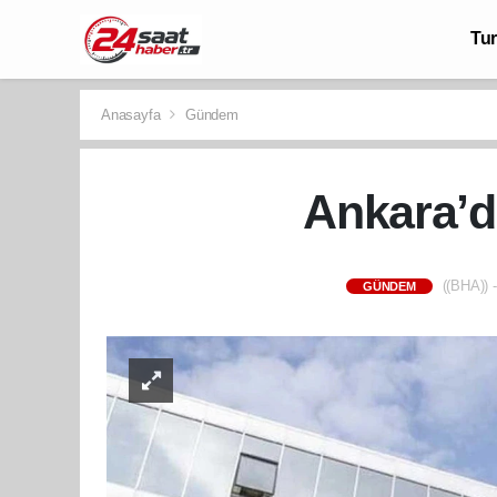
Tu
Anasayfa
Gündem
Ankara’d
((BHA)) -
GÜNDEM