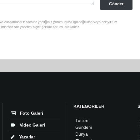
Gönder
e 24saathaber.tr sitesine yaptığınız yorumunuzla ilgili doğrudan veya dolaylı tüm
mlardan site yönetimi hiçbir şekilde sorumlu tutulamaz.
KATEGORİLER
Foto Galeri
Turizm
Video Galeri
Gündem
Dünya
Yazarlar