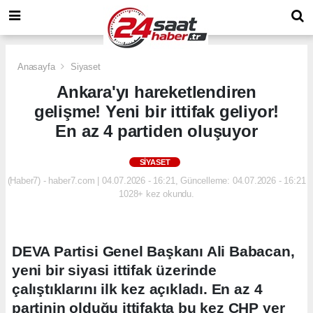
Anasayfa
Siyaset
Ankara'yı hareketlendiren
gelişme! Yeni bir ittifak geliyor!
En az 4 partiden oluşuyor
SIYASET
(Haber7) - haber7.com | 04.07.2026 - 16:21, Güncelleme: 04.07.2026 - 16:21
1028+ kez okundu.
DEVA Partisi Genel Başkanı Ali Babacan,
yeni bir siyasi ittifak üzerinde
çalıştıklarını ilk kez açıkladı. En az 4
partinin olduğu ittifakta bu kez CHP yer