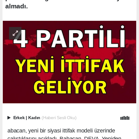
almadı.
Erkek
|
Kadın
(Haberi Sesli Oku)
abacan, yeni bir siyasi ittifak modeli üzerinde
çalıştıklarını açıkladı. Babacan, DEVA, Yeniden