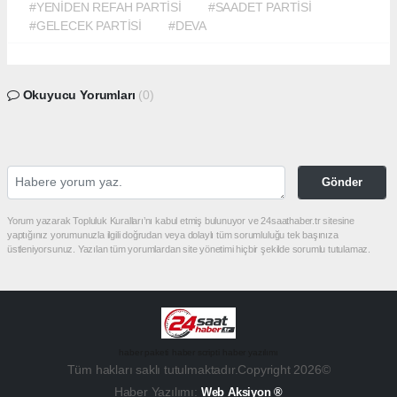
#YENİDEN REFAH PARTİSİ
#SAADET PARTİSİ
#GELECEK PARTİSİ
#DEVA
Okuyucu Yorumları
(0)
Gönder
Yorum yazarak Topluluk Kuralları’nı kabul etmiş bulunuyor ve 24saathaber.tr sitesine
yaptığınız yorumunuzla ilgili doğrudan veya dolaylı tüm sorumluluğu tek başınıza
üstleniyorsunuz. Yazılan tüm yorumlardan site yönetimi hiçbir şekilde sorumlu tutulamaz.
haber paketi
haber scripti
haber yazılımı
Tüm hakları saklı tutulmaktadır.Copyright 2026©
Haber Yazılımı:
Web Aksiyon ®