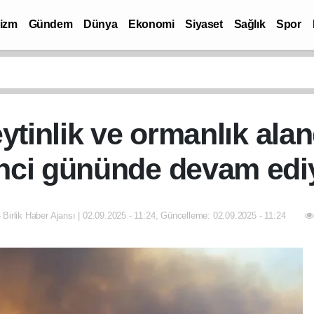
rizm
Gündem
Dünya
Ekonomi
Siyaset
Sağlık
Spor
ytinlik ve ormanlık ala
inci gününde devam edi
 Birlik Haber Ajansı | 02.09.2025 - 11:24, Güncelleme: 02.09.2025 - 11:24