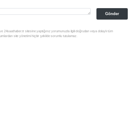
Gönder
e 24saathaber.tr sitesine yaptığınız yorumunuzla ilgili doğrudan veya dolaylı tüm
mlardan site yönetimi hiçbir şekilde sorumlu tutulamaz.