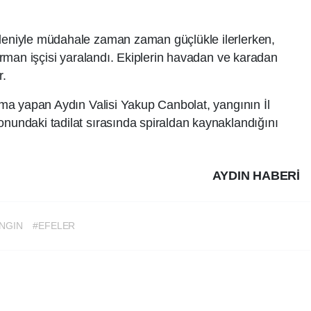
edeniyle müdahale zaman zaman güçlükle ilerlerken,
1 orman işçisi yaralandı. Ekiplerin havadan ve karadan
r.
lama yapan Aydın Valisi Yakup Canbolat, yangının İl
onundaki tadilat sırasında spiraldan kaynaklandığını
AYDIN HABERİ
NGIN
#EFELER