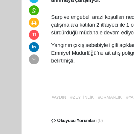
alınmaya çalışılıyor.
Sarp ve engebeli arazi koşulları n
çalışmalara katılan 2 itfaiyeci ile 
sürdürdüğü müdahale devam ediyo
Yangının çıkış sebebiyle ilgili açık
Emniyet Müdürlüğü’ne ait atış polig
belirtmişti.
#AYDIN
#ZEYTİNLİK
#ORMANLIK
#YA
Okuyucu Yorumları
(0)