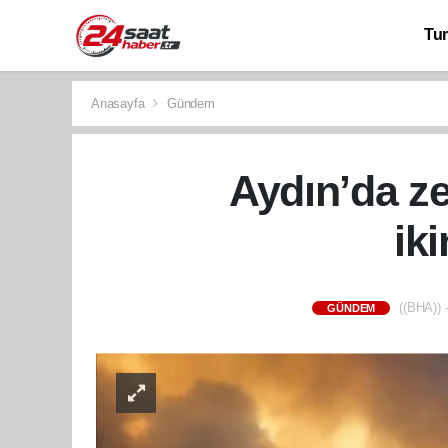
Tu
Anasayfa
Gündem
Aydın’da ze
ik
((BHA)) -
GÜNDEM