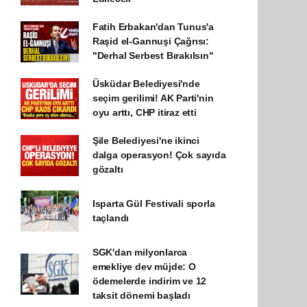
Fatih Erbakan'dan Tunus'a
Raşid el-Gannuşi Çağrısı:
"Derhal Serbest Bırakılsın"
Üsküdar Belediyesi'nde
seçim gerilimi! AK Parti'nin
oyu arttı, CHP itiraz etti
Şile Belediyesi'ne ikinci
dalga operasyon! Çok sayıda
gözaltı
Isparta Gül Festivali sporla
taçlandı
SGK'dan milyonlarca
emekliye dev müjde: O
ödemelerde indirim ve 12
taksit dönemi başladı