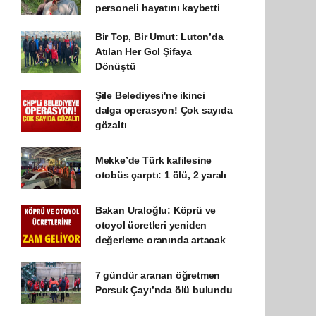
personeli hayatını kaybetti
Bir Top, Bir Umut: Luton’da
Atılan Her Gol Şifaya
Dönüştü
Şile Belediyesi'ne ikinci
dalga operasyon! Çok sayıda
gözaltı
Mekke’de Türk kafilesine
otobüs çarptı: 1 ölü, 2 yaralı
Bakan Uraloğlu: Köprü ve
otoyol ücretleri yeniden
değerleme oranında artacak
7 gündür aranan öğretmen
Porsuk Çayı’nda ölü bulundu