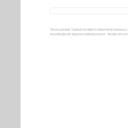
Yorum yazarak Topluluk Kuralları’nı kabul etmiş bulunuyor v
sorumluluğu tek başınıza üstleniyorsunuz. Yazılan tüm yoru