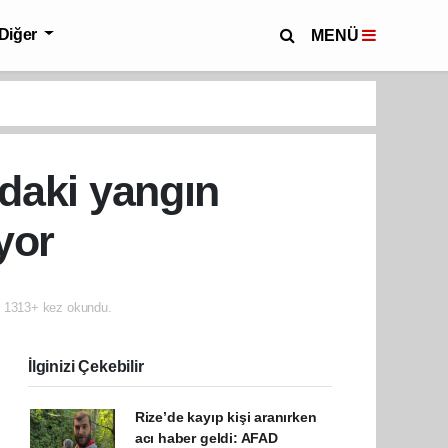
Diğer
MENÜ
ndaki yangın
yor
1313+ kez okundu.
İlginizi Çekebilir
Rize’de kayıp kişi aranırken
acı haber geldi: AFAD