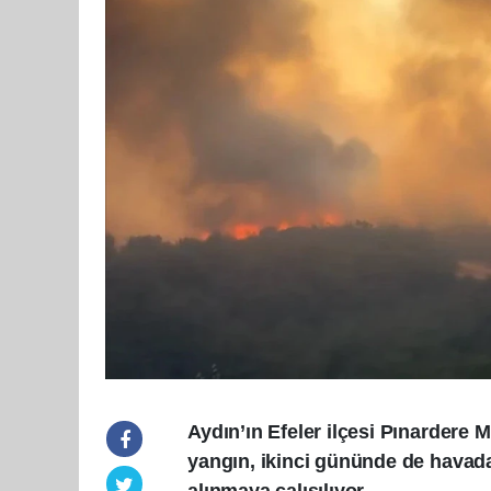
Aydın’ın Efeler ilçesi Pınardere 
yangın, ikinci gününde de havada