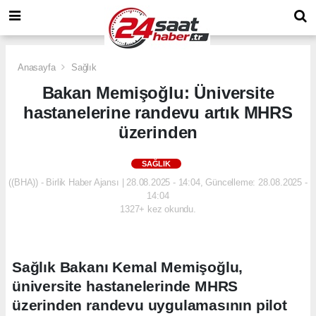
Anasayfa
Sağlık
Bakan Memişoğlu: Üniversite
hastanelerine randevu artık MHRS
üzerinden
SAĞLIK
((BHA)) - Birlik Haber Ajansı | 28.08.2025 - 14:04, Güncelleme: 28.08.2025 -
14:04
1327+ kez okundu.
Sağlık Bakanı Kemal Memişoğlu,
üniversite hastanelerinde MHRS
üzerinden randevu uygulamasının pilot