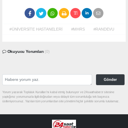
#ÜNİVERSİTE HASTANELERİ
#MHRS
#RANDEVU
Okuyucu Yorumları
(0)
Gönder
Yorum yazarak Topluluk Kuralları’nı kabul etmiş bulunuyor ve 24saathaber.tr sitesine
yaptığınız yorumunuzla ilgili doğrudan veya dolaylı tüm sorumluluğu tek başınıza
üstleniyorsunuz. Yazılan tüm yorumlardan site yönetimi hiçbir şekilde sorumlu tutulamaz.