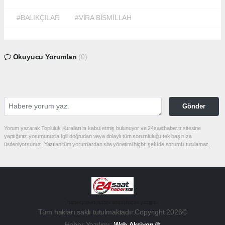
#BALIKÇILAR
#VİRA BİSMİLLAH
Okuyucu Yorumları
(0)
Gönder
Yorum yazarak Topluluk Kuralları’nı kabul etmiş bulunuyor ve 24saathaber.tr sitesine
yaptığınız yorumunuzla ilgili doğrudan veya dolaylı tüm sorumluluğu tek başınıza
üstleniyorsunuz. Yazılan tüm yorumlardan site yönetimi hiçbir şekilde sorumlu tutulamaz.
haber paketi
haber scripti
haber yazılımı
Tüm hakları saklı tutulmaktadır.Copyright 2026©
Haber Yazılımı:
Web Aksiyon ®