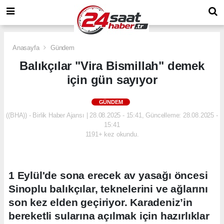
Anasayfa
Gündem
Balıkçılar "Vira Bismillah" demek
için gün sayıyor
GÜNDEM
((BHA)) - Birlik Haber Ajansı | 28.08.2025 - 15:41, Güncelleme: 28.08.2025 -
15:41
1191+ kez okundu.
1 Eylül'de sona erecek av yasağı öncesi
Sinoplu balıkçılar, teknelerini ve ağlarını
son kez elden geçiriyor. Karadeniz’in
bereketli sularına açılmak için hazırlıklar