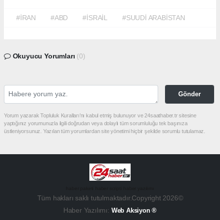
#İRAN
#ABD
#İSRAİL
#SUUDİ ARABİSTAN
Okuyucu Yorumları
(0)
Gönder
Yorum yazarak Topluluk Kuralları’nı kabul etmiş bulunuyor ve 24saathaber.tr sitesine
yaptığınız yorumunuzla ilgili doğrudan veya dolaylı tüm sorumluluğu tek başınıza
üstleniyorsunuz. Yazılan tüm yorumlardan site yönetimi hiçbir şekilde sorumlu tutulamaz.
haber paketi
haber scripti
haber yazılımı
Tüm hakları saklı tutulmaktadır.Copyright 2026©
Haber Yazılımı:
Web Aksiyon ®