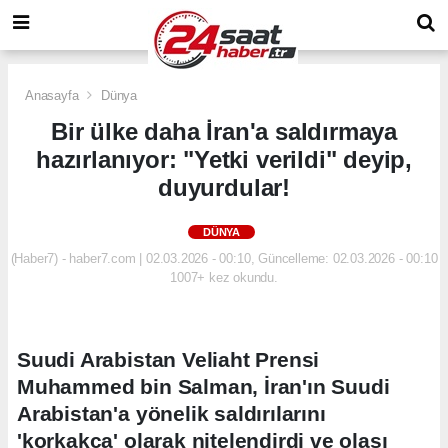
Anasayfa
Dünya
Bir ülke daha İran'a saldırmaya
hazırlanıyor: "Yetki verildi" deyip,
duyurdular!
DÜNYA
(Haber7) - haber7.com | 02.03.2026 - 00:10, Güncelleme: 02.03.2026 - 00:10
1007+ kez okundu.
Suudi Arabistan Veliaht Prensi
Muhammed bin Salman, İran'ın Suudi
Arabistan'a yönelik saldırılarını
'korkakça' olarak nitelendirdi ve olası