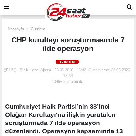
Anasayfa
Gündem
CHP kurultayı soruşturmasında 7
ilde operasyon
GÜNDEM
((BHA)) - Birlik Haber Ajansı | 23.05.2026 - 13:33, Güncelleme: 23.05.2026 -
13:33
1096+ kez okundu.
Cumhuriyet Halk Partisi’nin 38’inci
Olağan Kurultayı’na ilişkin yürütülen
soruşturmada 7 ilde operasyon
düzenlendi. Operasyon kapsamında 13