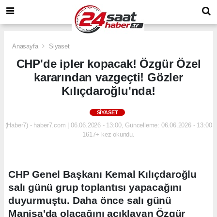
Anasayfa
Siyaset
CHP'de ipler kopacak! Özgür Özel
kararından vazgeçti! Gözler
Kılıçdaroğlu'nda!
SIYASET
(Haber7) - haber7.com | 06.06.2026 - 13:00, Güncelleme: 06.06.2026 - 13:00
1617+ kez okundu.
CHP Genel Başkanı Kemal Kılıçdaroğlu
salı günü grup toplantısı yapacağını
duyurmuştu. Daha önce salı günü
Manisa'da olacağını açıklayan Özgür