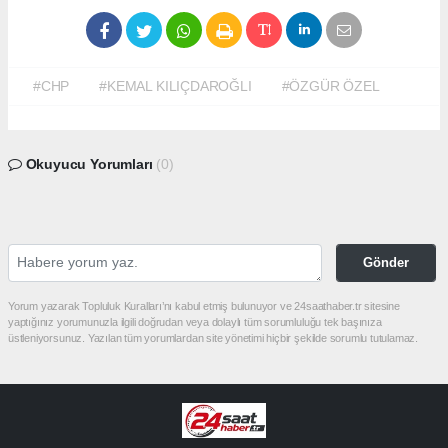
#CHP
#KEMAL KILIÇDAROĞLI
#ÖZGÜR ÖZEL
Okuyucu Yorumları
(0)
Gönder
Yorum yazarak Topluluk Kuralları’nı kabul etmiş bulunuyor ve 24saathaber.tr sitesine
yaptığınız yorumunuzla ilgili doğrudan veya dolaylı tüm sorumluluğu tek başınıza
üstleniyorsunuz. Yazılan tüm yorumlardan site yönetimi hiçbir şekilde sorumlu tutulamaz.