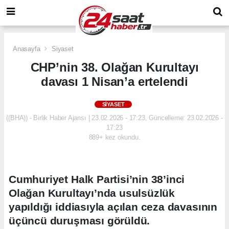
Anasayfa
Siyaset
CHP’nin 38. Olağan Kurultayı
davası 1 Nisan’a ertelendi
SIYASET
((BHA)) - Birlik Haber Ajansı | 23.02.2026 - 17:23, Güncelleme: 23.02.2026 -
17:23
889+ kez okundu.
Cumhuriyet Halk Partisi’nin 38’inci
Olağan Kurultayı’nda usulsüzlük
yapıldığı iddiasıyla açılan ceza davasının
üçüncü duruşması görüldü.