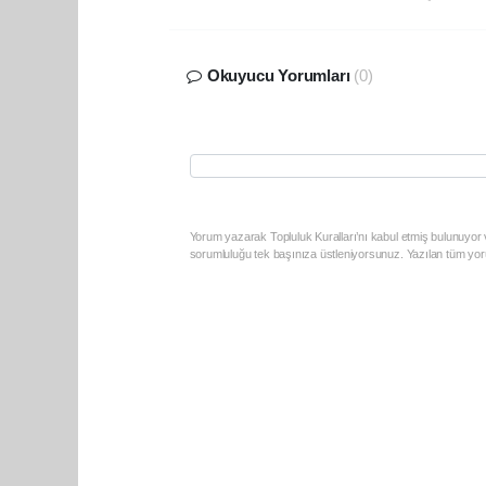
Okuyucu Yorumları
(0)
Yorum yazarak Topluluk Kuralları’nı kabul etmiş bulunuyor v
sorumluluğu tek başınıza üstleniyorsunuz. Yazılan tüm yoru