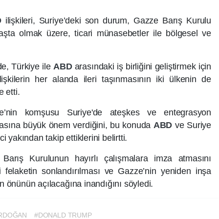
D
ilişkileri, Suriye’deki son durum, Gazze Barış Kurulu
şta olmak üzere, ticari münasebetler ile bölgesel ve
, Türkiye ile
ABD
arasındaki iş birliğini geliştirmek için
lişkilerin her alanda ileri taşınmasının iki ülkenin de
 etti.
e’nin komşusu Suriye'de ateşkes ve entegrasyon
asına büyük önem verdiğini, bu konuda
ABD
ve Suriye
akından takip ettiklerini belirtti.
arış Kurulunun hayırlı çalışmalara imza atmasını
ni felaketin sonlandırılması ve Gazze’nin yeniden inşa
ın önünün açılacağına inandığını söyledi.
ERDOĞAN
#DONALD TRUMP