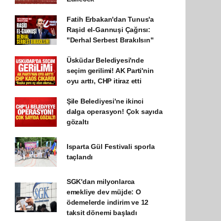
Fatih Erbakan'dan Tunus'a
Raşid el-Gannuşi Çağrısı:
"Derhal Serbest Bırakılsın"
Üsküdar Belediyesi'nde
seçim gerilimi! AK Parti'nin
oyu arttı, CHP itiraz etti
Şile Belediyesi'ne ikinci
dalga operasyon! Çok sayıda
gözaltı
Isparta Gül Festivali sporla
taçlandı
SGK'dan milyonlarca
emekliye dev müjde: O
ödemelerde indirim ve 12
taksit dönemi başladı