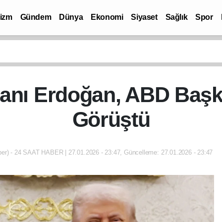
rizm
Gündem
Dünya
Ekonomi
Siyaset
Sağlık
Spor
nı Erdoğan, ABD Başka
Görüştü
er) - 24 SAAT HABER | 27.01.2026 - 23:47, Güncelleme: 27.01.2026 - 23:47