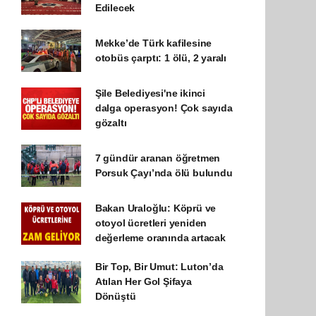
Edilecek
Mekke’de Türk kafilesine
otobüs çarptı: 1 ölü, 2 yaralı
Şile Belediyesi'ne ikinci
dalga operasyon! Çok sayıda
gözaltı
7 gündür aranan öğretmen
Porsuk Çayı’nda ölü bulundu
Bakan Uraloğlu: Köprü ve
otoyol ücretleri yeniden
değerleme oranında artacak
Bir Top, Bir Umut: Luton’da
Atılan Her Gol Şifaya
Dönüştü