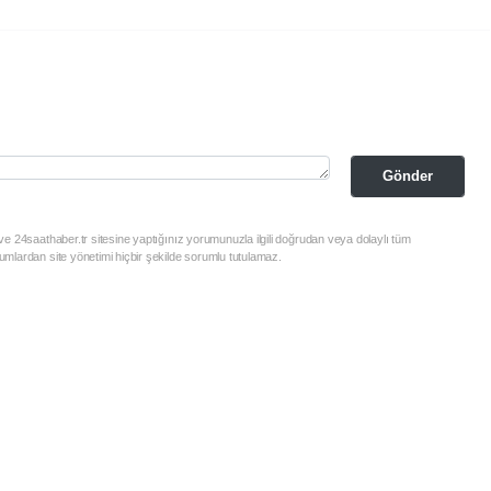
Gönder
e 24saathaber.tr sitesine yaptığınız yorumunuzla ilgili doğrudan veya dolaylı tüm
mlardan site yönetimi hiçbir şekilde sorumlu tutulamaz.