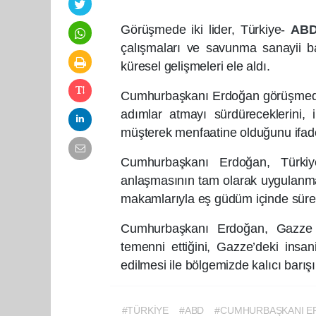
Görüşmede iki lider, Türkiye-
AB
çalışmaları ve savunma sanayii ba
küresel gelişmeleri ele aldı.
Cumhurbaşkanı Erdoğan görüşmede
adımlar atmayı sürdüreceklerini, i
müşterek menfaatine olduğunu ifade
Cumhurbaşkanı Erdoğan, Türkiy
anlaşmasının tam olarak uygulanm
makamlarıyla eş güdüm içinde süreci y
Cumhurbaşkanı Erdoğan, Gazze B
temenni ettiğini, Gazze’deki insa
edilmesi ile bölgemizde kalıcı barış
#TÜRKİYE
#ABD
#CUMHURBAŞKANI 