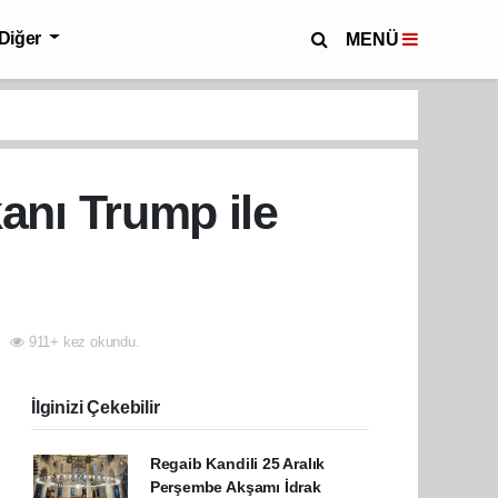
Diğer
MENÜ
nı Trump ile
911+ kez okundu.
İlginizi Çekebilir
Regaib Kandili 25 Aralık
Perşembe Akşamı İdrak