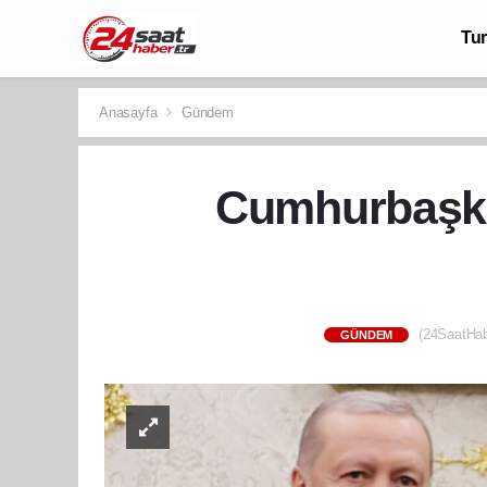
Tu
Anasayfa
Gündem
Cumhurbaşka
(24SaatHab
GÜNDEM