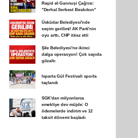
Raşid el-Gannuşi Çağrısı:
"Derhal Serbest Bırakılsın"
Üsküdar Belediyesi'nde
seçim gerilimi! AK Parti'nin
oyu arttı, CHP itiraz etti
Şile Belediyesi'ne ikinci
dalga operasyon! Çok sayıda
gözaltı
Isparta Gül Festivali sporla
taçlandı
SGK'dan milyonlarca
emekliye dev müjde: O
ödemelerde indirim ve 12
taksit dönemi başladı