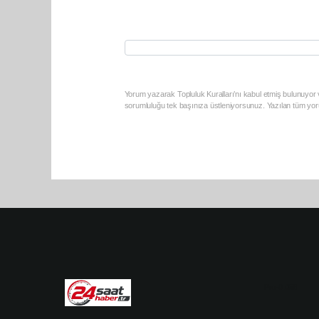
Yorum yazarak Topluluk Kuralları’nı kabul etmiş bulunuyor v
sorumluluğu tek başınıza üstleniyorsunuz. Yazılan tüm yoru
Pro-0.056