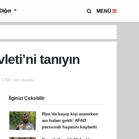
Diğer
MENÜ
eti’ni tanıyın
1756+ kez okundu.
İlginizi Çekebilir
Rize’de kayıp kişi aranırken
acı haber geldi: AFAD
personeli hayatını kaybetti