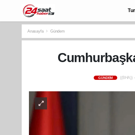
Tu
Anasayfa
Gündem
Cumhurbaşkanı
((BHA)) -
GÜNDEM