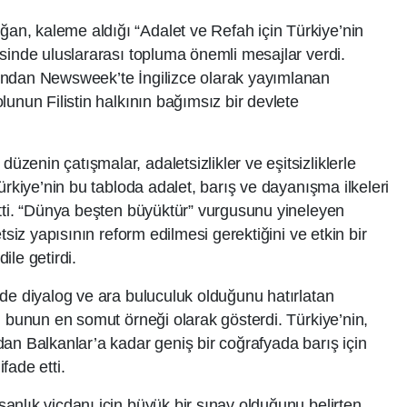
n, kaleme aldığı “Adalet ve Refah için Türkiye’nin
sinde uluslararası topluma önemli mesajlar verdi.
ından Newsweek’te İngilizce olarak yayımlanan
unun Filistin halkının bağımsız bir devlete
enin çatışmalar, adaletsizlikler ve eşitsizliklerle
ürkiye’nin bu tabloda adalet, barış ve dayanışma ilkeleri
tti. “Dünya beşten büyüktür” vurgusunu yineleyen
tsiz yapısının reform edilmesi gerektiğini ve etkin bir
dile getirdi.
de diyalog ve ara buluculuk olduğunu hatırlatan
i bunun en somut örneği olarak gösterdi. Türkiye’nin,
an Balkanlar’a kadar geniş bir coğrafyada barış için
fade etti.
nlık vicdanı için büyük bir sınav olduğunu belirten