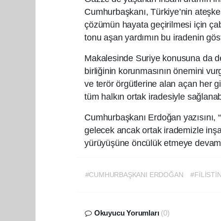
Cumhurbaşkanı, Türkiye’nin ateşkesi
çözümün hayata geçirilmesi için çab
tonu aşan yardımın bu iradenin göst
Makalesinde Suriye konusuna da de
birliğinin korunmasının önemini vurg
ve terör örgütlerine alan açan her gi
tüm halkın ortak iradesiyle sağlanabi
Cumhurbaşkanı Erdoğan yazısını, “
gelecek ancak ortak irademizle inşa ed
yürüyüşüne öncülük etmeye devam e
#CUMHURBAŞKANI ERDOĞAN
#FİLİSTİ
Okuyucu Yorumları
(0)