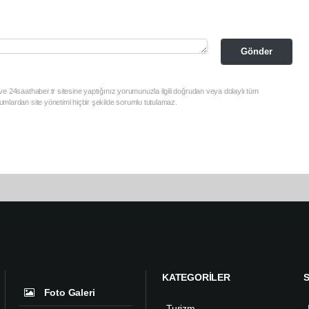
Gönder
e 24saathaber.tr sitesine yaptığınız yorumunuzla ilgili doğrudan veya dolaylı tüm
mlardan site yönetimi hiçbir şekilde sorumlu tutulamaz.
KATEGORİLER
Foto Galeri
Turizm