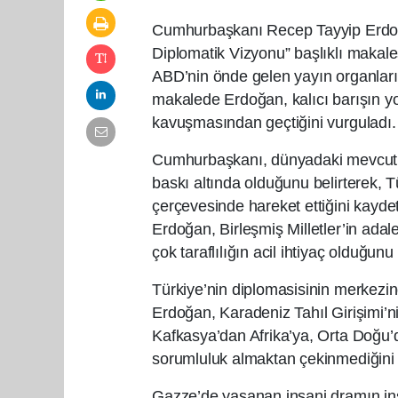
Cumhurbaşkanı Recep Tayyip Erdoğa
Diplomatik Vizyonu” başlıklı makale
ABD’nin önde gelen yayın organlar
makalede Erdoğan, kalıcı barışın yol
kavuşmasından geçtiğini vurguladı.
Cumhurbaşkanı, dünyadaki mevcut düz
baskı altında olduğunu belirterek, T
çerçevesinde hareket ettiğini kayde
Erdoğan, Birleşmiş Milletler’in adale
çok taraflılığın acil ihtiyaç olduğunu 
Türkiye’nin diplomasisinin merkezin
Erdoğan, Karadeniz Tahıl Girişimi’n
Kafkasya’dan Afrika’ya, Orta Doğu’d
sorumluluk almaktan çekinmediğini i
Gazze’de yaşanan insani dramın insa