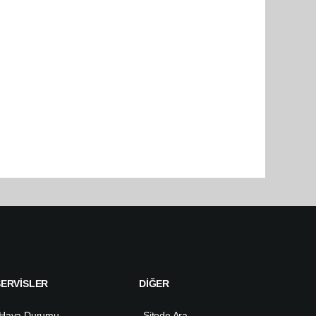
SERVİSLER
DİĞER
Hava Durumu
Sitede Ara