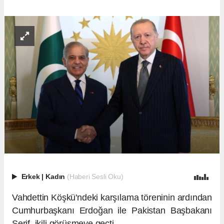
Erkek
|
Kadın
(Haberi Sesli Oku)
Vahdettin Köşkü'ndeki karşılama töreninin ardından
Cumhurbaşkanı Erdoğan ile Pakistan Başbakanı
Şerif, ikili görüşmeye geçti.