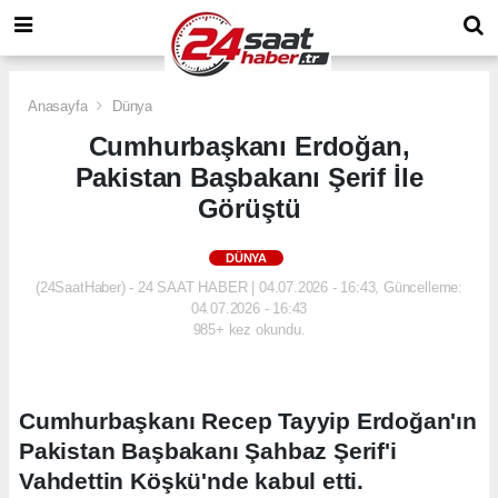
Anasayfa
Dünya
Cumhurbaşkanı Erdoğan,
Pakistan Başbakanı Şerif İle
Görüştü
DÜNYA
(24SaatHaber) - 24 SAAT HABER | 04.07.2026 - 16:43, Güncelleme:
04.07.2026 - 16:43
985+ kez okundu.
Cumhurbaşkanı Recep Tayyip Erdoğan'ın
Pakistan Başbakanı Şahbaz Şerif'i
Vahdettin Köşkü'nde kabul etti.