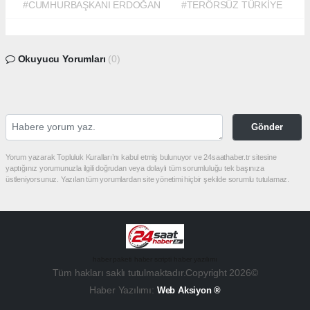
#CUMHURBAŞKANI ERDOĞAN
#TERÖRSÜZ TÜRKİYE
Okuyucu Yorumları
(0)
Gönder
Yorum yazarak Topluluk Kuralları’nı kabul etmiş bulunuyor ve 24saathaber.tr sitesine
yaptığınız yorumunuzla ilgili doğrudan veya dolaylı tüm sorumluluğu tek başınıza
üstleniyorsunuz. Yazılan tüm yorumlardan site yönetimi hiçbir şekilde sorumlu tutulamaz.
haber paketi
haber scripti
haber yazılımı
Tüm hakları saklı tutulmaktadır.Copyright 2026©
Haber Yazılımı:
Web Aksiyon ®