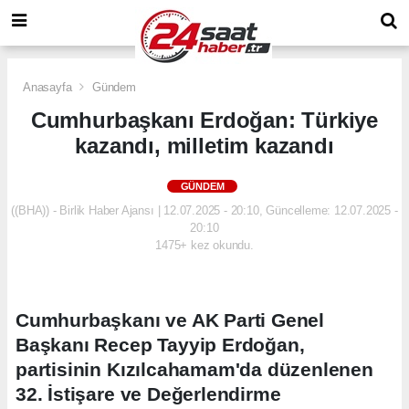
Anasayfa
Gündem
Cumhurbaşkanı Erdoğan: Türkiye
kazandı, milletim kazandı
GÜNDEM
((BHA)) - Birlik Haber Ajansı | 12.07.2025 - 20:10, Güncelleme: 12.07.2025 -
20:10
1475+ kez okundu.
Cumhurbaşkanı ve AK Parti Genel
Başkanı Recep Tayyip Erdoğan,
partisinin Kızılcahamam'da düzenlenen
32. İstişare ve Değerlendirme