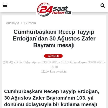
Anasayfa
Gündem
Cumhurbaşkanı Recep Tayyip
Erdoğan’dan 30 Ağustos Zafer
Bayramı mesajı
GÜNDEM
((BHA)) - Birlik Haber Ajansı | 30.08.2025 - 15:10, Güncelleme: 30.08.2025 -
15:10
1115+ kez okundu.
Cumhurbaşkanı Recep Tayyip Erdoğan,
30 Ağustos Zafer Bayramı’nın 103. yıl
dönümü dolayısıyla bir kutlama mesajı