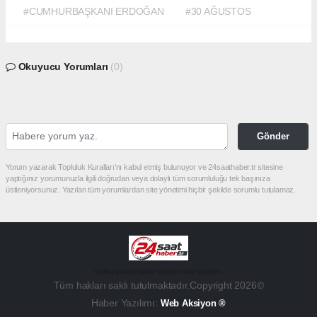
#CUMHURBAŞKANI ERDOĞAN
#30 AĞUSTOS
Okuyucu Yorumları
(0)
Gönder
Yorum yazarak Topluluk Kuralları’nı kabul etmiş bulunuyor ve 24saathaber.tr sitesine
yaptığınız yorumunuzla ilgili doğrudan veya dolaylı tüm sorumluluğu tek başınıza
üstleniyorsunuz. Yazılan tüm yorumlardan site yönetimi hiçbir şekilde sorumlu tutulamaz.
haber paketi
haber scripti
haber yazılımı
Tüm hakları saklı tutulmaktadır.Copyright 2026©
Haber Yazılımı:
Web Aksiyon ®