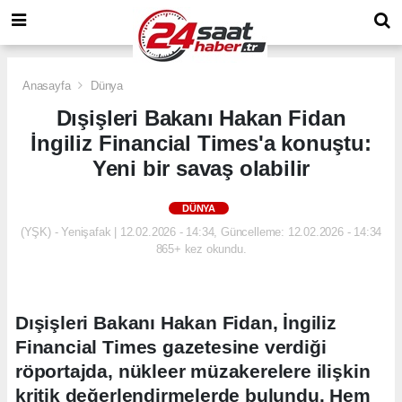
Anasayfa
Dünya
Dışişleri Bakanı Hakan Fidan
İngiliz Financial Times'a konuştu:
Yeni bir savaş olabilir
DÜNYA
(YŞK) - Yenişafak | 12.02.2026 - 14:34, Güncelleme: 12.02.2026 - 14:34
865+ kez okundu.
Dışişleri Bakanı Hakan Fidan, İngiliz
Financial Times gazetesine verdiği
röportajda, nükleer müzakerelere ilişkin
kritik değerlendirmelerde bulundu. Hem