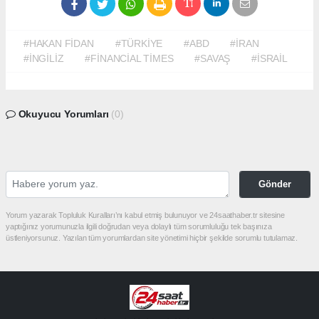
#HAKAN FİDAN
#TÜRKİYE
#ABD
#İRAN
#İNGİLİZ
#FİNANCİAL TİMES
#SAVAŞ
#İSRAİL
Okuyucu Yorumları
(0)
Gönder
Yorum yazarak Topluluk Kuralları’nı kabul etmiş bulunuyor ve 24saathaber.tr sitesine
yaptığınız yorumunuzla ilgili doğrudan veya dolaylı tüm sorumluluğu tek başınıza
üstleniyorsunuz. Yazılan tüm yorumlardan site yönetimi hiçbir şekilde sorumlu tutulamaz.