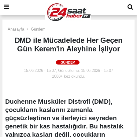
Anasayfa
Gündem
DMD ile Mücadelede Her Geçen
Gün Kerem'in Aleyhine İşliyor
GÜNDEM
15.06.2026 - 15:07, Güncelleme: 15.06.2026 - 15:07
1088+ kez okundu.
Duchenne Musküler Distrofi (DMD),
çocukların kaslarını zamanla
güçsüzleştiren ve ilerleyici seyreden
genetik bir kas hastalığıdır. Bu hastalık
yalnızca kasları değil, çocukların