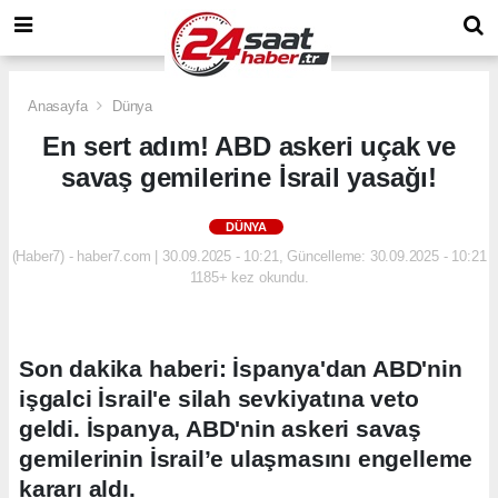
Anasayfa
Dünya
En sert adım! ABD askeri uçak ve
savaş gemilerine İsrail yasağı!
DÜNYA
(Haber7) - haber7.com | 30.09.2025 - 10:21, Güncelleme: 30.09.2025 - 10:21
1185+ kez okundu.
Son dakika haberi: İspanya'dan ABD'nin
işgalci İsrail'e silah sevkiyatına veto
geldi. İspanya, ABD'nin askeri savaş
gemilerinin İsrail’e ulaşmasını engelleme
kararı aldı.