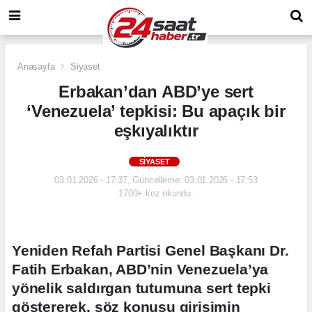
Anasayfa
Siyaset
Erbakan’dan ABD’ye sert
‘Venezuela’ tepkisi: Bu apaçık bir
eşkıyalıktır
SIYASET
03.01.2026 - 17:37, Güncelleme: 03.01.2026 - 17:53
1700+ kez okundu.
Yeniden Refah Partisi Genel Başkanı Dr.
Fatih Erbakan, ABD’nin Venezuela’ya
yönelik saldırgan tutumuna sert tepki
göstererek, söz konusu girişimin