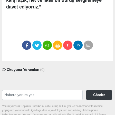
karşı açık, net ve ilkeli bir duruş sergilemeye
davet ediyoruz.”
Okuyucu Yorumları
(0)
Gönder
Yorum yazarak Topluluk Kuralları’nı kabul etmiş bulunuyor ve 24saathaber.tr sitesine
yaptığınız yorumunuzla ilgili doğrudan veya dolaylı tüm sorumluluğu tek başınıza
üstleniyorsunuz. Yazılan tüm yorumlardan site yönetimi hiçbir şekilde sorumlu tutulamaz.