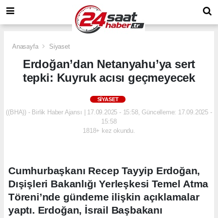
Anasayfa
Siyaset
Erdoğan’dan Netanyahu’ya sert
tepki: Kuyruk acısı geçmeyecek
SIYASET
((BHA)) - Birlik Haber Ajansı | 17.09.2025 - 15:58, Güncelleme: 17.09.2025 -
15:58
1818+ kez okundu.
Cumhurbaşkanı Recep Tayyip Erdoğan,
Dışişleri Bakanlığı Yerleşkesi Temel Atma
Töreni’nde gündeme ilişkin açıklamalar
yaptı. Erdoğan, İsrail Başbakanı