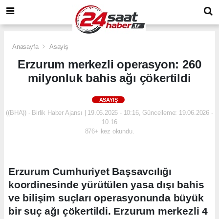
Anasayfa
Asayiş
Erzurum merkezli operasyon: 260
milyonluk bahis ağı çökertildi
ASAYIŞ
((BHA)) - Birlik Haber Ajansı | 19.06.2026 - 10:16, Güncelleme: 19.06.2026 -
10:16
876+ kez okundu.
Erzurum Cumhuriyet Başsavcılığı
koordinesinde yürütülen yasa dışı bahis
ve bilişim suçları operasyonunda büyük
bir suç ağı çökertildi. Erzurum merkezli 4