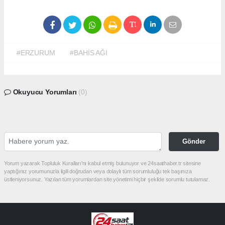
#ERZURUM
#BAHİS AĞI
Okuyucu Yorumları
(0)
Gönder
Yorum yazarak Topluluk Kuralları’nı kabul etmiş bulunuyor ve 24saathaber.tr sitesine
yaptığınız yorumunuzla ilgili doğrudan veya dolaylı tüm sorumluluğu tek başınıza
üstleniyorsunuz. Yazılan tüm yorumlardan site yönetimi hiçbir şekilde sorumlu tutulamaz.