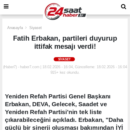
Anasayfa
Siyaset
Fatih Erbakan, partileri duyurup
ittifak mesajı verdi!
SIYASET
(Haber7) - haber7.com | 18.02.2026 - 16:04, Güncelleme: 18.02.2026 - 16:04
915+ kez okundu.
Yeniden Refah Partisi Genel Başkanı
Erbakan, DEVA, Gelecek, Saadet ve
Yeniden Refah Partisi'nin tek liste
çıkarabileceğini açıkladı. Erbakan, "Daha
güçlü bir sinerji oluşması bakımından İYİ