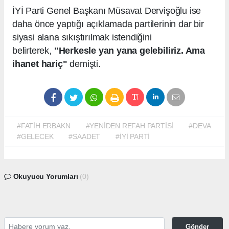
İYİ Parti Genel Başkanı Müsavat Dervişoğlu ise
daha önce yaptığı açıklamada partilerinin dar bir
siyasi alana sıkıştırılmak istendiğini
belirterek,
"Herkesle yan yana gelebiliriz. Ama
ihanet hariç"
demişti.
#FATİH ERBAKN
#YENİDEN REFAH PARTİSİ
#DEVA
#GELECEK
#SAADET
#İYİ PARTİ
Okuyucu Yorumları
(0)
Gönder