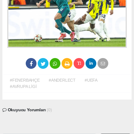
#FENERBAHÇE
#ANDERLECT
#UEFA
#AVRUPA LİGİ
Okuyucu Yorumları
(0)