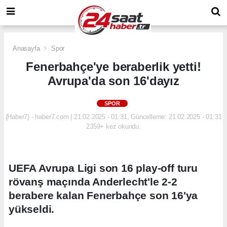
Anasayfa
Spor
Fenerbahçe'ye beraberlik yetti!
Avrupa'da son 16'dayız
SPOR
(Haber7) - haber7.com | 21.02.2025 - 01:31, Güncelleme: 21.02.2025 - 01:31
2359+ kez okundu.
UEFA Avrupa Ligi son 16 play-off turu
rövanş maçında Anderlecht'le 2-2
berabere kalan Fenerbahçe son 16'ya
yükseldi.