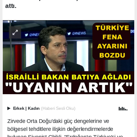
attı.
Erkek
|
Kadın
(Haberi Sesli Oku)
Zirvede Orta Doğu'daki güç dengelerine ve
bölgesel tehditlere ilişkin değerlendirmelerde
bulunan Siyonist Chikli, "Erdoğan'ın Türkiye'si ve