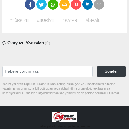
#TÜRKİYE
#SURİYE
#KATAR
#İSRAİL
Okuyucu Yorumları
(0)
Gönder
Yorum yazarak Topluluk Kuralları’nı kabul etmiş bulunuyor ve 24saathaber.tr sitesine
yaptığınız yorumunuzla ilgili doğrudan veya dolaylı tüm sorumluluğu tek başınıza
üstleniyorsunuz. Yazılan tüm yorumlardan site yönetimi hiçbir şekilde sorumlu tutulamaz.
haber paketi
haber scripti
haber yazılımı