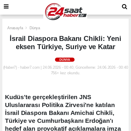
Anasayfa
Dünya
İsrail Diaspora Bakanı Chikli: Yeni
eksen Türkiye, Suriye ve Katar
DÜNYA
(Haber7) - haber7.com | 24.06.2026 - 00:40, Güncelleme: 24.06.2026 - 00:40
756+ kez okundu.
Kudüs'te gerçekleştirilen JNS
Uluslararası Politika Zirvesi'ne katılan
İsrail Diaspora Bakanı Amichai Chikli,
Türkiye ve Cumhurbaşkanı Erdoğan'ı
hedef alan provokatif açıklamalara imza