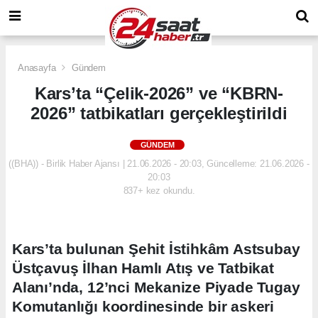
Anasayfa
Gündem
Kars’ta “Çelik-2026” ve “KBRN-
2026” tatbikatları gerçekleştirildi
GÜNDEM
((BHA)) - Birlik Haber Ajansı | 21.06.2026 - 20:03, Güncelleme: 21.06.2026 -
20:03
837+ kez okundu.
Kars’ta bulunan Şehit İstihkâm Astsubay
Üstçavuş İlhan Hamlı Atış ve Tatbikat
Alanı’nda, 12’nci Mekanize Piyade Tugay
Komutanlığı koordinesinde bir askeri