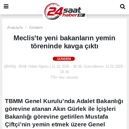
Anasayfa
Gündem
Meclis’te yeni bakanların yemin
töreninde kavga çıktı
GÜNDEM
((BHA)) - Birlik Haber Ajansı | 11.02.2026 - 18:36, Güncelleme: 11.02.2026 -
18:36
776+ kez okundu.
TBMM Genel Kurulu’nda Adalet Bakanlığı
görevine atanan Akın Gürlek ile İçişleri
Bakanlığı görevine getirilen Mustafa
Çiftçi’nin yemin etmek üzere Genel