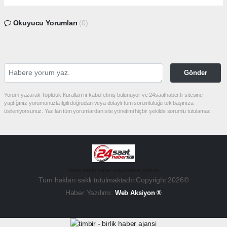
Okuyucu Yorumları
(0)
Gönder
Yorum yazarak Topluluk Kuralları’nı kabul etmiş bulunuyor ve 24saathaber.tr sitesine
yaptığınız yorumunuzla ilgili doğrudan veya dolaylı tüm sorumluluğu tek başınıza
üstleniyorsunuz. Yazılan tüm yorumlardan site yönetimi hiçbir şekilde sorumlu tutulamaz.
haber paketi
haber scripti
haber yazılımı
Tüm hakları saklı tutulmaktadır.Copyright 2026©
Haber Yazılımı:
Web Aksiyon ®