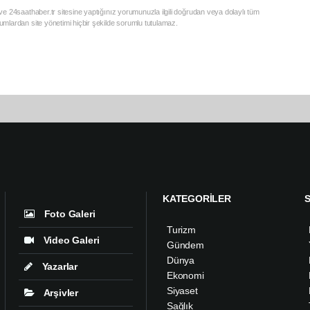
e 24saathaber.tr sitesine yaptığınız yorumunuzla ilgili doğrudan veya dolaylı tüm
mlardan site yönetimi hiçbir şekilde sorumlu tutulamaz.
KATEGORİLER
Foto Galeri
Turizm
Video Galeri
Gündem
Dünya
Yazarlar
Ekonomi
Siyaset
Arşivler
Sağlık