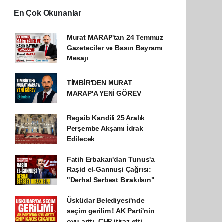
En Çok Okunanlar
Murat MARAP'tan 24 Temmuz
Gazeteciler ve Basın Bayramı
Mesajı
TİMBİR'DEN MURAT
MARAP'A YENİ GÖREV
Regaib Kandili 25 Aralık
Perşembe Akşamı İdrak
Edilecek
Fatih Erbakan'dan Tunus'a
Raşid el-Gannuşi Çağrısı:
"Derhal Serbest Bırakılsın"
Üsküdar Belediyesi'nde
seçim gerilimi! AK Parti'nin
oyu arttı, CHP itiraz etti