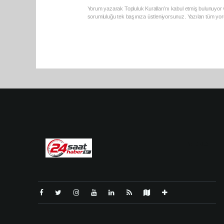
Yorum yazarak Topluluk Kuralları’nı kabul etmiş bulunuyor v
sorumluluğu tek başınıza üstleniyorsunuz. Yazılan tüm yoru
Pro-0.053