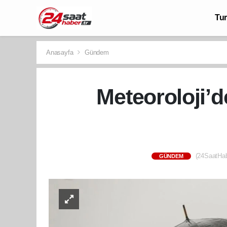
Tu
Anasayfa
Gündem
Meteoroloji’de
(24SaatHab
GÜNDEM