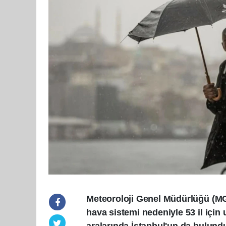
Meteoroloji Genel Müdürlüğü (MGM
hava sistemi nedeniyle 53 il için 