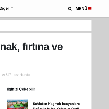
Diğer
MENÜ
nak, fırtına ve
847+ kez okundu.
İlginizi Çekebilir
Şehirden Kaçmak İsteyenlere
Doğayla İç İçe Kahvaltı Keyfi