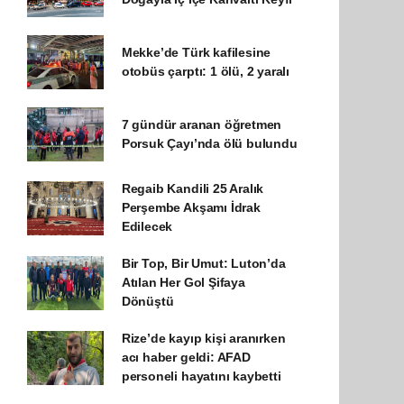
Mekke’de Türk kafilesine
otobüs çarptı: 1 ölü, 2 yaralı
7 gündür aranan öğretmen
Porsuk Çayı’nda ölü bulundu
Regaib Kandili 25 Aralık
Perşembe Akşamı İdrak
Edilecek
Bir Top, Bir Umut: Luton’da
Atılan Her Gol Şifaya
Dönüştü
Rize’de kayıp kişi aranırken
acı haber geldi: AFAD
personeli hayatını kaybetti