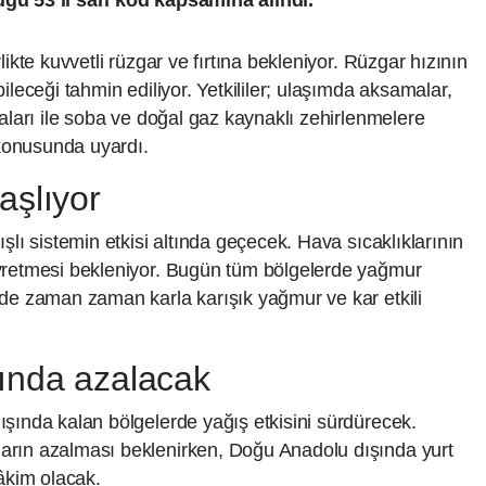
ğu 53 il sarı kod kapsamına alındı.
ikte kuvvetli rüzgar ve fırtına bekleniyor. Rüzgar hızının
ileceği tahmin ediliyor. Yetkililer; ulaşımda aksamalar,
aları ile soba ve doğal gaz kaynaklı zehirlenmelere
 konusunda uyardı.
aşlıyor
şlı sistemin etkisi altında geçecek. Hava sıcaklıklarının
yretmesi bekleniyor. Bugün tüm bölgelerde yağmur
rde zaman zaman karla karışık yağmur ve kar etkili
sında azalacak
şında kalan bölgelerde yağış etkisini sürdürecek.
arın azalması beklenirken, Doğu Anadolu dışında yurt
hâkim olacak.