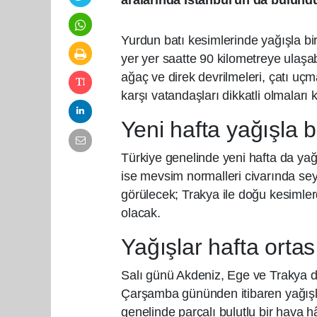
aralarında İstanbul'un da bulundu
Yurdun batı kesimlerinde yağışla birl
yer yer saatte 90 kilometreye ulaşab
ağaç ve direk devrilmeleri, çatı uçm
karşı vatandaşları dikkatli olmaları
Yeni hafta yağışla b
Türkiye genelinde yeni hafta da yağı
ise mevsim normalleri civarında se
görülecek; Trakya ile doğu kesimle
olacak.
Yağışlar hafta orta
Salı günü Akdeniz, Ege ve Trakya dı
Çarşamba gününden itibaren yağışl
genelinde parçalı bulutlu bir hava 