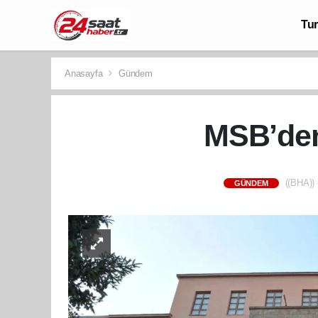
Tu
Anasayfa
Gündem
MSB’den
((BHA)) 
GÜNDEM