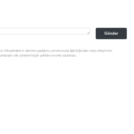
Gönder
e 24saathaber.tr sitesine yaptığınız yorumunuzla ilgili doğrudan veya dolaylı tüm
mlardan site yönetimi hiçbir şekilde sorumlu tutulamaz.