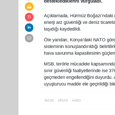
desteklediklerini vurguladı.
Açıklamada, Hürmüz Boğazı’ndaki gel
enerji arz güvenliği ve deniz ticare
taşıdığı kaydedildi.
Öte yandan, Konya’daki NATO göre
sisteminin konuşlandırıldığı belirtil
hava savunma kapasitesinin güçlendi
MSB, terörle mücadele kapsamında s
sınır güvenliği faaliyetlerinde ise 37
geçmeden engellendiğini duyurdu. A
uyuşturucu madde ele geçirildiği bildi
#MSB
#İRAN
#ABD