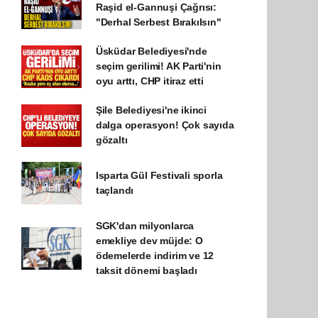
Raşid el-Gannuşi Çağrısı:
"Derhal Serbest Bırakılsın"
Üsküdar Belediyesi'nde
seçim gerilimi! AK Parti'nin
oyu arttı, CHP itiraz etti
Şile Belediyesi'ne ikinci
dalga operasyon! Çok sayıda
gözaltı
Isparta Gül Festivali sporla
taçlandı
SGK'dan milyonlarca
emekliye dev müjde: O
ödemelerde indirim ve 12
taksit dönemi başladı