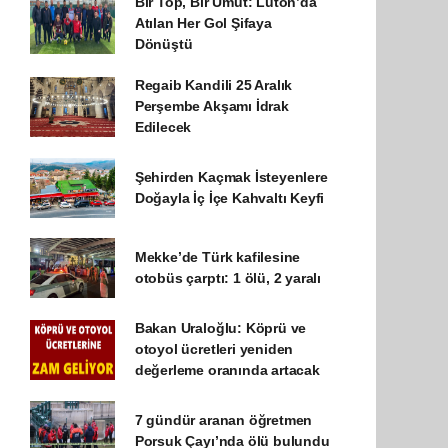
Bir Top, Bir Umut: Luton’da
Atılan Her Gol Şifaya
Dönüştü
Regaib Kandili 25 Aralık
Perşembe Akşamı İdrak
Edilecek
Şehirden Kaçmak İsteyenlere
Doğayla İç İçe Kahvaltı Keyfi
Mekke’de Türk kafilesine
otobüs çarptı: 1 ölü, 2 yaralı
Bakan Uraloğlu: Köprü ve
otoyol ücretleri yeniden
değerleme oranında artacak
7 gündür aranan öğretmen
Porsuk Çayı’nda ölü bulundu