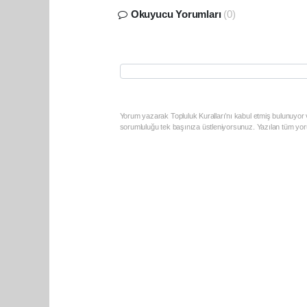
Okuyucu Yorumları
(0)
Yorum yazarak Topluluk Kuralları’nı kabul etmiş bulunuyor v
sorumluluğu tek başınıza üstleniyorsunuz. Yazılan tüm yoru