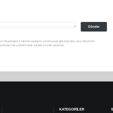
Gönder
e 24saathaber.tr sitesine yaptığınız yorumunuzla ilgili doğrudan veya dolaylı tüm
mlardan site yönetimi hiçbir şekilde sorumlu tutulamaz.
KATEGORİLER