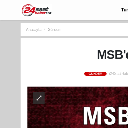
Tu
Anasayfa
Gündem
MSB'd
(24SaatHabe
GÜNDEM