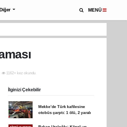
Diğer
MENÜ
laması
1162+ kez okundu.
İlginizi Çekebilir
Mekke’de Türk kafilesine
otobüs çarptı: 1 ölü, 2 yaralı
Bakan Uraloğlu: Köprü ve