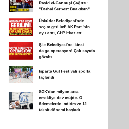
Raşid el-Gannuşi Çağrısı:
"Derhal Serbest Bırakılsın"
Üsküdar Belediyesi'nde
seçim gerilimi! AK Parti'nin
oyu arttı, CHP itiraz etti
Şile Belediyesi'ne ikinci
dalga operasyon! Çok sayıda
gözaltı
Isparta Gül Festivali sporla
taçlandı
SGK'dan milyonlarca
emekliye dev müjde: O
ödemelerde indirim ve 12
taksit dönemi başladı