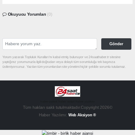
Okuyucu Yorumları
(0)
Gönder
Yorum yazarak Topluluk Kuralları’nı kabul etmiş bulunuyor ve 24saathaber.tr sitesine
yaptığınız yorumunuzla ilgili doğrudan veya dolaylı tüm sorumluluğu tek başınıza
üstleniyorsunuz. Yazılan tüm yorumlardan site yönetimi hiçbir şekilde sorumlu tutulamaz.
haber paketi
haber scripti
haber yazılımı
Tüm hakları saklı tutulmaktadır.Copyright 2026©
Haber Yazılımı:
Web Aksiyon ®