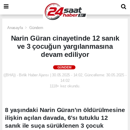
Anasayfa
Gündem
Narin Güran cinayetinde 12 sanık
ve 3 çocuğun yargılanmasına
devam ediliyor
GÜNDEM
((BHA)) - Birlik Haber Ajansı | 30.05.2025 - 14:02, Güncelleme: 30.05.2025 -
14:02
1118+ kez okundu.
8 yaşındaki Narin Güran’ın öldürülmesine
ilişkin açılan davada, 6’sı tutuklu 12
sanık ile suça sürüklenen 3 çocuk