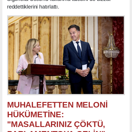
reddettiklerini hatırlattı.
MUHALEFETTEN MELONİ
HÜKÜMETİNE:
"MASALLARINIZ ÇÖKTÜ,