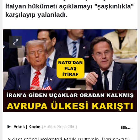
İtalyan hükümeti açıklamayı "şaşkınlıkla"
karşılayıp yalanladı.
Erkek
|
Kadın
(Haberi Sesli Oku)
NATO Genel Sekreteri Mark Rutte'nin, İran savaşı