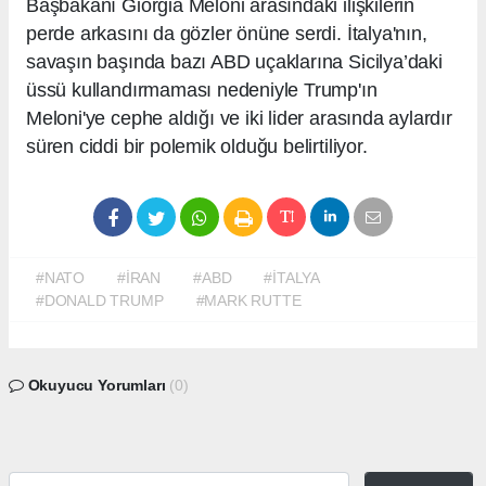
Başbakanı Giorgia Meloni arasındaki ilişkilerin
perde arkasını da gözler önüne serdi. İtalya'nın,
savaşın başında bazı ABD uçaklarına Sicilya’daki
üssü kullandırmaması nedeniyle Trump'ın
Meloni'ye cephe aldığı ve iki lider arasında aylardır
süren ciddi bir polemik olduğu belirtiliyor.
#NATO
#İRAN
#ABD
#İTALYA
#DONALD TRUMP
#MARK RUTTE
Okuyucu Yorumları
(0)