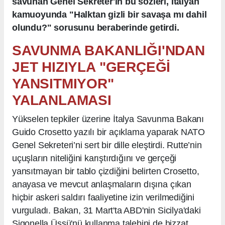
savunan Genel Sekreter'in bu sözleri, İtalyan
kamuoyunda "Halktan gizli bir savaşa mı dahil
olundu?" sorusunu beraberinde getirdi.
SAVUNMA BAKANLIĞI'NDAN
JET HIZIYLA "GERÇEĞİ
YANSITMIYOR"
YALANLAMASI
Yükselen tepkiler üzerine İtalya Savunma Bakanı
Guido Crosetto yazılı bir açıklama yaparak NATO
Genel Sekreteri’ni sert bir dille eleştirdi. Rutte’nin
uçuşların niteliğini karıştırdığını ve gerçeği
yansıtmayan bir tablo çizdiğini belirten Crosetto,
anayasa ve mevcut anlaşmaların dışına çıkan
hiçbir askeri saldırı faaliyetine izin verilmediğini
vurguladı. Bakan, 31 Mart'ta ABD'nin Sicilya'daki
Sigonella Üssü'nü kullanma talebini de bizzat