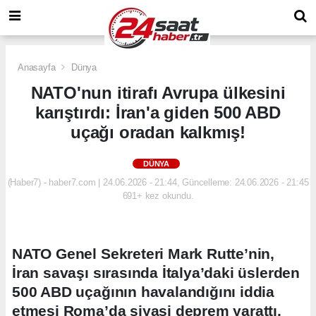
Anasayfa
Dünya
NATO'nun itirafı Avrupa ülkesini
karıştırdı: İran'a giden 500 ABD
uçağı oradan kalkmış!
DÜNYA
(Haber7) - haber7.com | 24.06.2026 - 21:44, Güncelleme: 24.06.2026 - 21:45
691+ kez okundu.
NATO Genel Sekreteri Mark Rutte’nin,
İran savaşı sırasında İtalya’daki üslerden
500 ABD uçağının havalandığını iddia
etmesi Roma’da siyasi deprem yarattı.