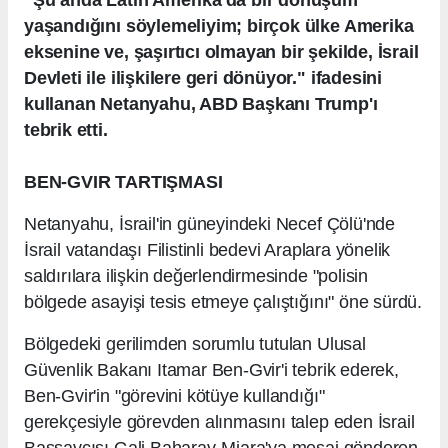
"Şu anda Latin Amerika'da bir dönüşüm
yaşandığını söylemeliyim; birçok ülke Amerika
eksenine ve, şaşırtıcı olmayan bir şekilde, İsrail
Devleti ile ilişkilere geri dönüyor." ifadesini
kullanan Netanyahu, ABD Başkanı Trump'ı
tebrik etti.
BEN-GVIR TARTIŞMASI
Netanyahu, İsrail'in güneyindeki Necef Çölü'nde
İsrail vatandaşı Filistinli bedevi Araplara yönelik
saldırılara ilişkin değerlendirmesinde "polisin
bölgede asayişi tesis etmeye çalıştığını" öne sürdü.
Bölgedeki gerilimden sorumlu tutulan Ulusal
Güvenlik Bakanı Itamar Ben-Gvir'i tebrik ederek,
Ben-Gvir'in "görevini kötüye kullandığı"
gerekçesiyle görevden alınmasını talep eden İsrail