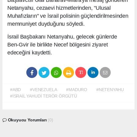
Başsavcısı Gali Baharav-Miara'ya mesaj gönderen
Netanyahu, cezaevi hizmetlerinden, "Ulusal
Muhafızların" ve İsrail polisinin güçlendirilmesinden
memnuniyet duyduğunu söyledi.
İsrail Başbakanı Netanyahu, gelecek günlerde
Ben-Gvir ile birlikte Necef bölgesini ziyaret
edeceğini kaydetti.
#ABD
#VENEZUELA
#MADURO
#NETENYAHU
#İSRAİL YAHUDİ TERÖR ÖRGÜTÜ
Okuyucu Yorumları
(0)