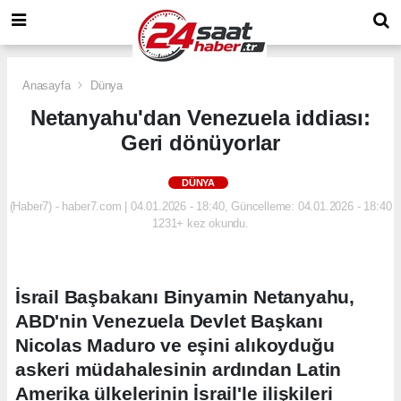
Anasayfa
Dünya
Netanyahu'dan Venezuela iddiası:
Geri dönüyorlar
DÜNYA
(Haber7) - haber7.com | 04.01.2026 - 18:40, Güncelleme: 04.01.2026 - 18:40
1231+ kez okundu.
İsrail Başbakanı Binyamin Netanyahu,
ABD'nin Venezuela Devlet Başkanı
Nicolas Maduro ve eşini alıkoyduğu
askeri müdahalesinin ardından Latin
Amerika ülkelerinin İsrail'le ilişkileri