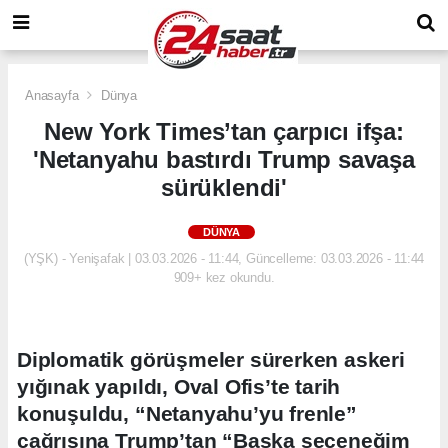
Anasayfa
Dünya
New York Times’tan çarpıcı ifşa:
'Netanyahu bastırdı Trump savaşa
sürüklendi'
DÜNYA
(YŞK) - Yenişafak | 03.03.2026 - 11:44, Güncelleme: 03.03.2026 - 11:44
909+ kez okundu.
Diplomatik görüşmeler sürerken askeri
yığınak yapıldı, Oval Ofis’te tarih
konuşuldu, “Netanyahu’yu frenle”
çağrısına Trump’tan “Başka seçeneğim