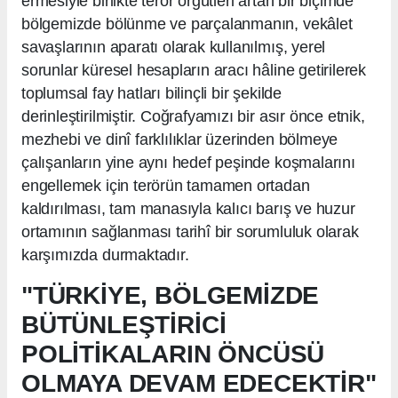
ermesiyle birlikte terör örgütleri artan bir biçimde
bölgemizde bölünme ve parçalanmanın, vekâlet
savaşlarının aparatı olarak kullanılmış, yerel
sorunlar küresel hesapların aracı hâline getirilerek
toplumsal fay hatları bilinçli bir şekilde
derinleştirilmiştir. Coğrafyamızı bir asır önce etnik,
mezhebi ve dinî farklılıklar üzerinden bölmeye
çalışanların yine aynı hedef peşinde koşmalarını
engellemek için terörün tamamen ortadan
kaldırılması, tam manasıyla kalıcı barış ve huzur
ortamının sağlanması tarihî bir sorumluluk olarak
karşımızda durmaktadır.
"TÜRKİYE, BÖLGEMİZDE
BÜTÜNLEŞTİRİCİ
POLİTİKALARIN ÖNCÜSÜ
OLMAYA DEVAM EDECEKTİR"