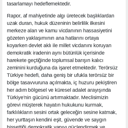
tasarlamayı hedeflemektedir.
Rapor, af mahiyetinde algı üretecek başlıklardan
uzak duran, hukuk düzeninin belirlilik ilkesini
merkeze alan ve kamu vicdanının hassasiyetini
gözeten yaklaşımının ana hatlarını ortaya
koyarken devlet aklı ile millet vicdanını koruyan
demokratik iradenin aynı bütünlük içerisinde
harekete geçtiğinde toplumsal barışın kalıcı
zeminini kurduğuna da işaret etmektedir. Terörsüz
Türkiye hedefi, daha geniş bir ufukla terörsüz bir
bölge tasavvuruna açılmakta, iç huzuru pekiştiren
her adım bölgesel ve küresel adalet arayışında
Türkiye’nin gücünü artırmaktadır. Meclisimizin
görevi müşterek hayatın hukukunu kurmak,
farklılıkların sesini ortak geleceğin sesine katmak,
her yurttaşın kendini eşit, güvende ve saygın
hissettiği demokratik yapıyı güçlendirmek ve