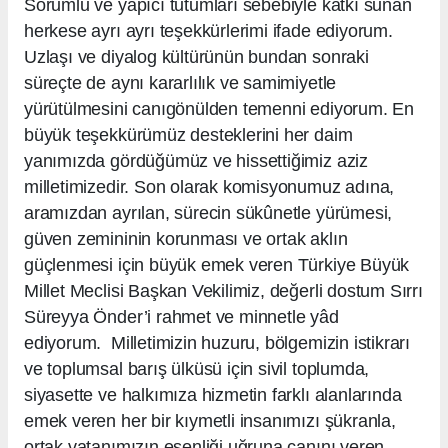
Sorumlu ve yapıcı tutumları sebebiyle katkı sunan
herkese ayrı ayrı teşekkürlerimi ifade ediyorum.
Uzlaşı ve diyalog kültürünün bundan sonraki
süreçte de aynı kararlılık ve samimiyetle
yürütülmesini canıgönülden temenni ediyorum. En
büyük teşekkürümüz desteklerini her daim
yanımızda gördüğümüz ve hissettiğimiz aziz
milletimizedir. Son olarak komisyonumuz adına,
aramızdan ayrılan, sürecin sükûnetle yürümesi,
güven zemininin korunması ve ortak aklın
güçlenmesi için büyük emek veren Türkiye Büyük
Millet Meclisi Başkan Vekilimiz, değerli dostum Sırrı
Süreyya Önder’i rahmet ve minnetle yâd
ediyorum. Milletimizin huzuru, bölgemizin istikrarı
ve toplumsal barış ülküsü için sivil toplumda,
siyasette ve halkımıza hizmetin farklı alanlarında
emek veren her bir kıymetli insanımızı şükranla,
ortak vatanımızın esenliği uğruna canını veren