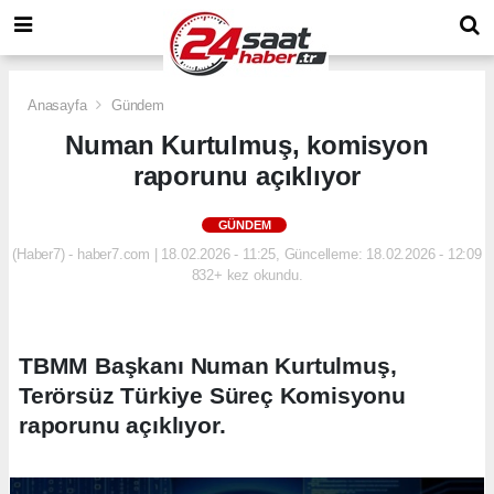
Anasayfa
Gündem
Numan Kurtulmuş, komisyon
raporunu açıklıyor
GÜNDEM
(Haber7) - haber7.com | 18.02.2026 - 11:25, Güncelleme: 18.02.2026 - 12:09
832+ kez okundu.
TBMM Başkanı Numan Kurtulmuş,
Terörsüz Türkiye Süreç Komisyonu
raporunu açıklıyor.