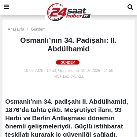
Anasayfa
Gündem
Osmanlı’nın 34. Padişahı: II.
Abdülhamid
GÜNDEM
10.02.2026 - 14:50, Güncelleme: 10.02.2026 - 14:50
745+ kez okundu.
Osmanlı’nın 34. padişahı II. Abdülhamid,
1876’da tahta çıktı. Meşrutiyet ilanı, 93
Harbi ve Berlin Antlaşması dönemin
önemli gelişmeleriydi. Güçlü istihbarat
teşkilatı kurarak iç güvenliği sağladı,