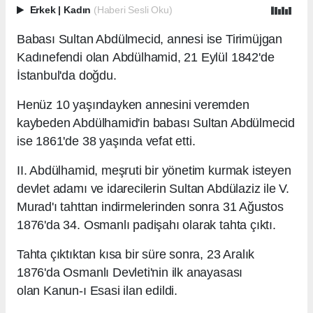
Erkek
|
Kadın
(Haberi Sesli Oku)
Babası Sultan Abdülmecid, annesi ise Tirimüjgan
Kadınefendi olan Abdülhamid, 21 Eylül 1842'de
İstanbul'da doğdu.
Henüz 10 yaşındayken annesini veremden
kaybeden Abdülhamid'in babası Sultan Abdülmecid
ise 1861'de 38 yaşında vefat etti.
II. Abdülhamid, meşruti bir yönetim kurmak isteyen
devlet adamı ve idarecilerin Sultan Abdülaziz ile V.
Murad'ı tahttan indirmelerinden sonra 31 Ağustos
1876'da 34. Osmanlı padişahı olarak tahta çıktı.
Tahta çıktıktan kısa bir süre sonra, 23 Aralık
1876'da Osmanlı Devleti'nin ilk anayasası
olan Kanun-ı Esasi ilan edildi.