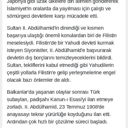
Japonya gibi uzak ülkelere din alimleri göndererek
İslamiyet'in oralarda da yayılması için çalıştı ve
sömürgeci devletlere karşı mücadele etti.
Sultan II. Abdülhamid'in direndiği ve kısmen
başarıya ulaştığı önemli konulardan biri de Filistin
meselesiydi. Filistin'de bir Yahudi devleti kurmak
isteyen Siyonistler, II. Abdülhamid'e başvurarak
devletin dış borçlarını temizleyeceklerini bildirdi.
Sultan, tekliflerini kabul etmediği gibi Yahudilerin
çeşitli yollarla Filistin'e gelip yerleşmelerine engel
olacak bazı önlemler de aldı.
Balkanlar'da yaşanan olaylar sonrası Türk
subayları, padişahı Kanun-ı Esasi'yi ilan etmeye
zorladı. II. Abdülhamid, 23 Temmuz 1908'de
anayasayı tekrar yürürlüğe koyduğunu ilan etti.
Ardından çok hızlı bir çözülme süreci başladı.