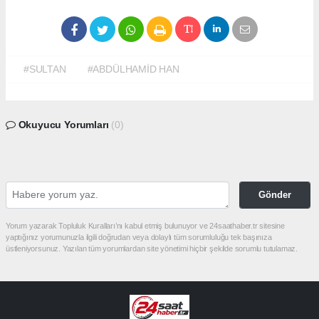
#SULTAN
#ABDÜLHAMİD HAN
Okuyucu Yorumları
(0)
Gönder
Yorum yazarak Topluluk Kuralları’nı kabul etmiş bulunuyor ve 24saathaber.tr sitesine
yaptığınız yorumunuzla ilgili doğrudan veya dolaylı tüm sorumluluğu tek başınıza
üstleniyorsunuz. Yazılan tüm yorumlardan site yönetimi hiçbir şekilde sorumlu tutulamaz.