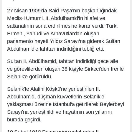
27 Nisan 1909'da Said Paşa'nın başkanlığındaki
Meclis-i Umumi, II. Abdülhamid'in hilafet ve
saltanatının sona erdirilmesine karar verdi. Türk,
Ermeni, Yahudi ve Arnavutlardan oluşan
parlamento heyeti Yıldız Sarayı'na giderek Sultan
Abdülhamid'e tahttan indirildiğini tebliğ etti.
Sultan II. Abdülhamid, tahttan indirildiği gece aile
ve görevlilerden oluşan 38 kişiyle Sirkeci'den trenle
Selanik'e götürüldü.
Selanik'te Alatini Köşkü'ne yerleştirilen II.
Abdülhamid, düşman kuvvetlerin Selanik'e
yaklaşması üzerine İstanbul'a getirilerek Beylerbeyi
Sarayı'na yerleştirildi ve hayatının son yıllarını
burada geçirdi.
10 Şubat 1918 Pazar günü vefat eden II.