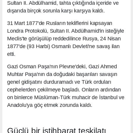
Sultan II. Abdülhamid, tahta çıktığında içeride ve
dışarıda birçok sorunla karşı karşıya kaldı.
31 Mart 1877'de Rusların tekliflerini kapsayan
Londra Protokolü, Sultan II. Abdülhamid'in isteğiyle
Meclis'te görüşülüp reddedilince Rusya, 24 Nisan
1877'de (93 Harbi) Osmanlı Devleti'ne savaş ilan
etti.
Gazi Osman Paşa'nın Plevne'deki, Gazi Ahmed
Muhtar Paşa'nın da doğudaki başarıları savaşın
genel gidişatını durduramadı ve Türk orduları
cephelerden çekilmeye başladı. Onların ardından
on binlerce Müslüman-Türk muhacir de İstanbul ve
Anadolu'ya göç etmek zorunda kaldı.
Güçlü bir istihbarat teşkilatı