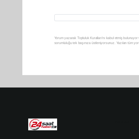
Yorum yazarak Topluluk Kuralları’nı kabul etmiş bulunuyor v
sorumluluğu tek başınıza üstleniyorsunuz. Yazılan tüm yoru
Pro-0.054