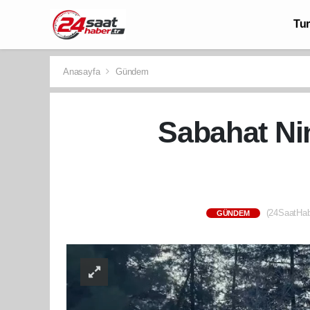
Tu
Anasayfa
Gündem
Sabahat Ni
(24SaatHabe
GÜNDEM