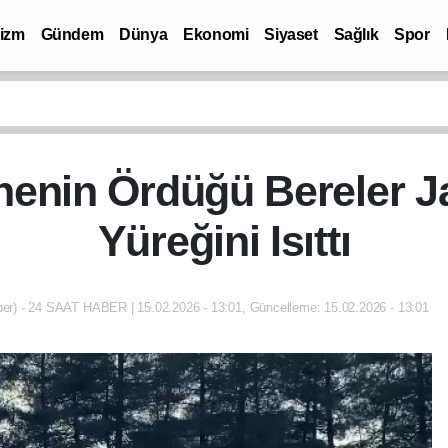
rizm
Gündem
Dünya
Ekonomi
Siyaset
Sağlık
Spor
nenin Ördüğü Bereler 
Yüreğini Isıttı
r) - 24 SAAT HABER | 15.02.2026 - 13:01, Güncelleme: 15.02.2026 - 13:01