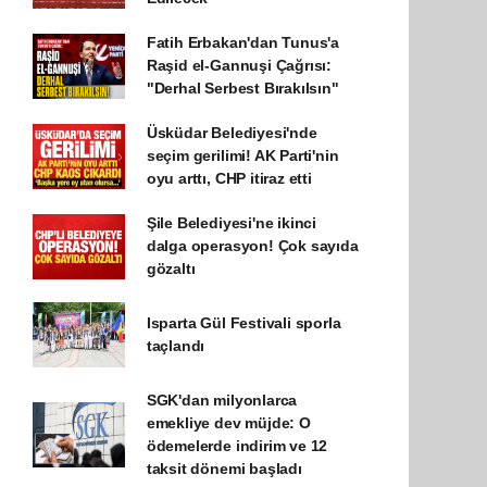
Fatih Erbakan'dan Tunus'a
Raşid el-Gannuşi Çağrısı:
"Derhal Serbest Bırakılsın"
Üsküdar Belediyesi'nde
seçim gerilimi! AK Parti'nin
oyu arttı, CHP itiraz etti
Şile Belediyesi'ne ikinci
dalga operasyon! Çok sayıda
gözaltı
Isparta Gül Festivali sporla
taçlandı
SGK'dan milyonlarca
emekliye dev müjde: O
ödemelerde indirim ve 12
taksit dönemi başladı