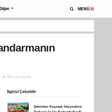
Diğer
MENÜ
Jandarmanın
750+ kez okundu.
İlginizi Çekebilir
Şehirden Kaçmak İsteyenlere
Doğayla İç İçe Kahvaltı Keyfi