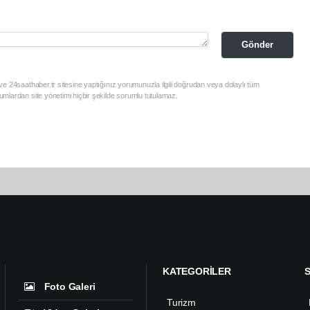
Gönder
e 24saathaber.tr sitesine yaptığınız yorumunuzla ilgili doğrudan veya dolaylı tüm
mlardan site yönetimi hiçbir şekilde sorumlu tutulamaz.
KATEGORİLER
Foto Galeri
Turizm