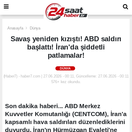
Anasayfa
Dünya
Savaş yeniden kızıştı! ABD saldırı
başlattı! İran'da şiddetli
patlamalar!
DÜNYA
(Haber7) - haber7.com | 27.06.2026 - 00:11, Güncelleme: 27.06.2026 - 00:11
576+ kez okundu.
Son dakika haberi... ABD Merkez
Kuvvetler Komutanlığı (CENTCOM), İran'a
kapsamlı hava saldırıları düzenlediklerini
duyurdu. İran'ın Hürmüzgan Eyaleti'ne