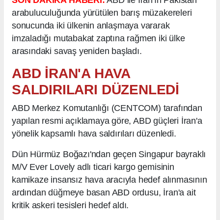
SON DAKİKA HABERİ:
ABD ile İran'ın Pakistan
arabuluculuğunda yürütülen barış müzakereleri
sonucunda iki ülkenin anlaşmaya vararak
imzaladığı mutabakat zaptına rağmen iki ülke
arasındaki savaş yeniden başladı.
ABD İRAN'A HAVA
SALDIRILARI DÜZENLEDİ
ABD Merkez Komutanlığı (CENTCOM) tarafından
yapılan resmi açıklamaya göre, ABD güçleri İran'a
yönelik kapsamlı hava saldırıları düzenledi.
Dün Hürmüz Boğazı'ndan geçen Singapur bayraklı
M/V Ever Lovely adlı ticari kargo gemisinin
kamikaze insansız hava aracıyla hedef alınmasının
ardından düğmeye basan ABD ordusu, İran'a ait
kritik askeri tesisleri hedef aldı.