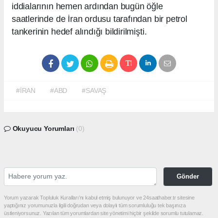
iddialarının hemen ardından bugün öğle
saatlerinde de İran ordusu tarafından bir petrol
tankerinin hedef alındığı bildirilmişti.
#İRAN
#ABD
#SAVAŞ
Okuyucu Yorumları
(0)
Gönder
Yorum yazarak Topluluk Kuralları’nı kabul etmiş bulunuyor ve 24saathaber.tr sitesine
yaptığınız yorumunuzla ilgili doğrudan veya dolaylı tüm sorumluluğu tek başınıza
üstleniyorsunuz. Yazılan tüm yorumlardan site yönetimi hiçbir şekilde sorumlu tutulamaz.