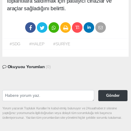
toplantılara saldırmak için patlayıcı cihazlar ve
araçlar sağladığını belirtti.
#SDG
#HALEP
#SURİYE
Okuyucu Yorumları
(0)
Gönder
Yorum yazarak Topluluk Kuralları’nı kabul etmiş bulunuyor ve 24saathaber.tr sitesine
yaptığınız yorumunuzla ilgili doğrudan veya dolaylı tüm sorumluluğu tek başınıza
üstleniyorsunuz. Yazılan tüm yorumlardan site yönetimi hiçbir şekilde sorumlu tutulamaz.