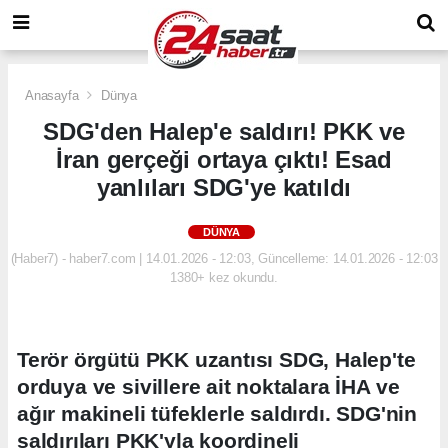
Anasayfa
Dünya
SDG'den Halep'e saldırı! PKK ve
İran gerçeği ortaya çıktı! Esad
yanlıları SDG'ye katıldı
DÜNYA
(Haber7) - haber7.com | 14.01.2026 - 12:03, Güncelleme: 14.01.2026 - 12:03
1380+ kez okundu.
Terör örgütü PKK uzantısı SDG, Halep'te
orduya ve sivillere ait noktalara İHA ve
ağır makineli tüfeklerle saldırdı. SDG'nin
saldırıları PKK'yla koordineli