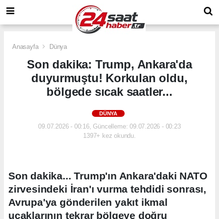
Anasayfa
Dünya
Son dakika: Trump, Ankara'da
duyurmuştu! Korkulan oldu,
bölgede sıcak saatler...
DÜNYA
09.07.2026 - 00:16, Güncelleme: 09.07.2026 - 00:23
1397+ kez okundu.
Son dakika... Trump'ın Ankara'daki NATO
zirvesindeki İran'ı vurma tehdidi sonrası,
Avrupa'ya gönderilen yakıt ikmal
uçaklarının tekrar bölgeye doğru