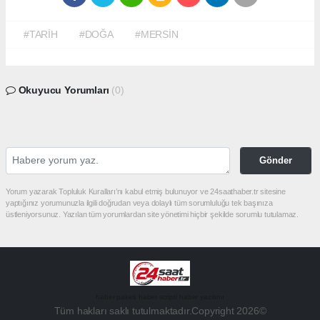
#TARİH
#DOĞA
#MERSİN
Okuyucu Yorumları
(0)
Gönder
Yorum yazarak Topluluk Kuralları’nı kabul etmiş bulunuyor ve 24saathaber.tr sitesine
yaptığınız yorumunuzla ilgili doğrudan veya dolaylı tüm sorumluluğu tek başınıza
üstleniyorsunuz. Yazılan tüm yorumlardan site yönetimi hiçbir şekilde sorumlu tutulamaz.
haber paketi
haber scripti
haber yazılımı
Tüm hakları saklı tutulmaktadır.Copyright 2026©