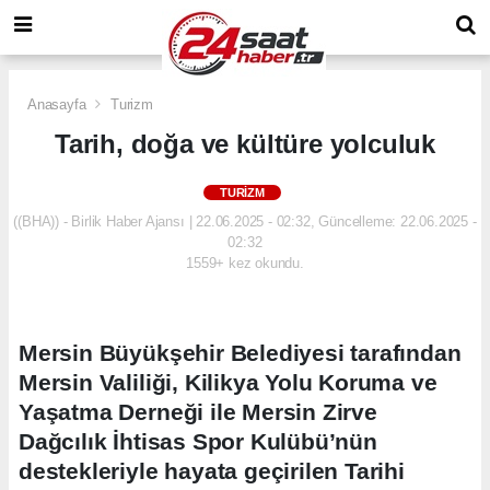
Anasayfa
Turizm
Tarih, doğa ve kültüre yolculuk
TURIZM
((BHA)) - Birlik Haber Ajansı | 22.06.2025 - 02:32, Güncelleme: 22.06.2025 -
02:32
1559+ kez okundu.
Mersin Büyükşehir Belediyesi tarafından
Mersin Valiliği, Kilikya Yolu Koruma ve
Yaşatma Derneği ile Mersin Zirve
Dağcılık İhtisas Spor Kulübü’nün
destekleriyle hayata geçirilen Tarihi