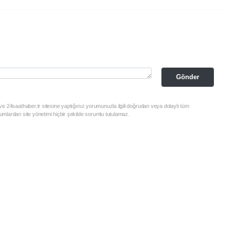
Gönder
e 24saathaber.tr sitesine yaptığınız yorumunuzla ilgili doğrudan veya dolaylı tüm
mlardan site yönetimi hiçbir şekilde sorumlu tutulamaz.