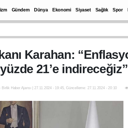
rizm
Gündem
Dünya
Ekonomi
Siyaset
Sağlık
Spor
anı Karahan: “Enflasyo
yüzde 21’e indireceğiz”
- Birlik Haber Ajansı | 27.11.2024 - 19:45, Güncelleme: 27.11.2024 - 20:10