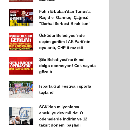
Fatih Erbakan'dan Tunus'a
Raşid el-Gannuşi Çağrısı:
"Derhal Serbest Bırakılsın"
Üsküdar Belediyesi'nde
seçim gerilimi! AK Parti'nin
oyu arttı, CHP itiraz etti
Şile Belediyesi'ne ikinci
dalga operasyon! Çok sayıda
gözaltı
Isparta Gül Festivali sporla
taçlandı
SGK'dan milyonlarca
emekliye dev müjde: O
ödemelerde indirim ve 12
taksit dönemi başladı