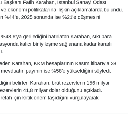
 Başkanı Fatih Karahan, İstanbul Sanayi Odası
ve ekonomi politikalarına ilişkin açıklamalarda bulundu.
n %44’e, 2025 sonunda ise %21’e düşmesini
%48,6’ya gerilediğini hatırlatan Karahan, sıkı para
flasyonda kalıcı bir iyileşme sağlanana kadar kararlı
ı.
de eden Karahan, KKM hesaplarının Kasım itibarıyla 38
sı mevduatın payının ise %58’e yükseldiğini söyledi.
diğini belirten Karahan, brüt rezervlerin 156 milyar
rezervlerin 41,8 milyar dolar olduğunu açıkladı.
 refah için kritik önem taşıdığını vurgulayarak