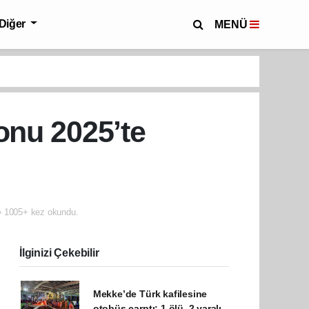
Diğer
MENÜ
nu 2025’te
1005+ kez okundu.
İlginizi Çekebilir
Mekke’de Türk kafilesine
otobüs çarptı: 1 ölü, 2 yaralı