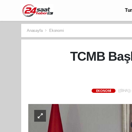
Tu
Anasayfa
Ekonomi
TCMB Başk
((BHA)) 
EKONOMI