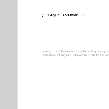
Okuyucu Yorumları
(0)
Yorum yazarak Topluluk Kuralları’nı kabul etmiş bulunuyor v
sorumluluğu tek başınıza üstleniyorsunuz. Yazılan tüm yoru