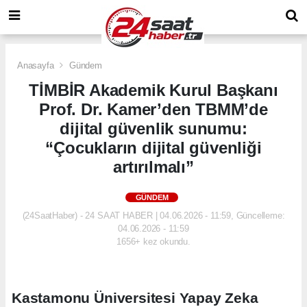
Anasayfa
Gündem
TİMBİR Akademik Kurul Başkanı
Prof. Dr. Kamer’den TBMM’de
dijital güvenlik sunumu:
“Çocukların dijital güvenliği
artırılmalı”
GÜNDEM
(24SaatHaber) - 24 SAAT HABER | 04.06.2026 - 11:59, Güncelleme:
04.06.2026 - 11:59
1656+ kez okundu.
Kastamonu Üniversitesi Yapay Zeka