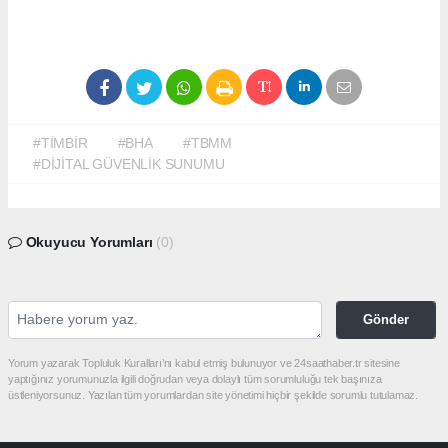
#TİMBİR
#BHA
#TBMM
#DİJİTAL GÜVENLİK SUNUMU
Okuyucu Yorumları
(0)
Gönder
Yorum yazarak Topluluk Kuralları’nı kabul etmiş bulunuyor ve 24saathaber.tr sitesine
yaptığınız yorumunuzla ilgili doğrudan veya dolaylı tüm sorumluluğu tek başınıza
üstleniyorsunuz. Yazılan tüm yorumlardan site yönetimi hiçbir şekilde sorumlu tutulamaz.