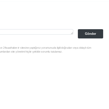
Gönder
e 24saathaber.tr sitesine yaptığınız yorumunuzla ilgili doğrudan veya dolaylı tüm
mlardan site yönetimi hiçbir şekilde sorumlu tutulamaz.