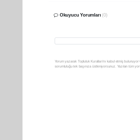
Okuyucu Yorumları
(0)
Yorum yazarak Topluluk Kuralları’nı kabul etmiş bulunuyor v
sorumluluğu tek başınıza üstleniyorsunuz. Yazılan tüm yoru