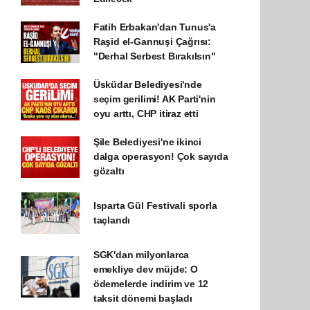
Fatih Erbakan'dan Tunus'a
Raşid el-Gannuşi Çağrısı:
"Derhal Serbest Bırakılsın"
Üsküdar Belediyesi'nde
seçim gerilimi! AK Parti'nin
oyu arttı, CHP itiraz etti
Şile Belediyesi'ne ikinci
dalga operasyon! Çok sayıda
gözaltı
Isparta Gül Festivali sporla
taçlandı
SGK'dan milyonlarca
emekliye dev müjde: O
ödemelerde indirim ve 12
taksit dönemi başladı