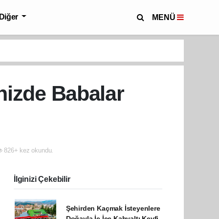
Diğer
MENÜ
nizde Babalar
826+ kez okundu.
İlginizi Çekebilir
Şehirden Kaçmak İsteyenlere
Doğayla İç İçe Kahvaltı Keyfi