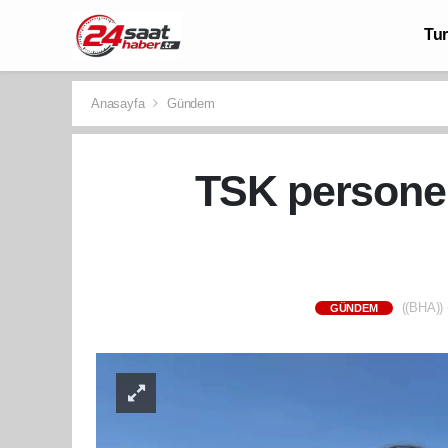
Tu
Anasayfa
Gündem
TSK personel
((BHA)) 
GÜNDEM