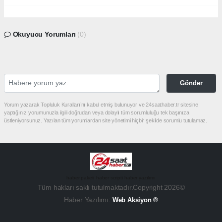
Okuyucu Yorumları
(0)
Gönder
Yorum yazarak Topluluk Kuralları’nı kabul etmiş bulunuyor ve 24saathaber.tr sitesine
yaptığınız yorumunuzla ilgili doğrudan veya dolaylı tüm sorumluluğu tek başınıza
üstleniyorsunuz. Yazılan tüm yorumlardan site yönetimi hiçbir şekilde sorumlu tutulamaz.
haber paketi
haber scripti
haber yazılımı
Tüm hakları saklı tutulmaktadır.Copyright 2026©
Haber Yazılımı:
Web Aksiyon ®