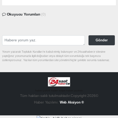
Okuyucu Yorumları
(0)
Gönder
Yorum yazarak Topluluk Kuralları’nı kabul etmiş bulunuyor ve 24saathaber.tr sitesine
yaptığınız yorumunuzla ilgili doğrudan veya dolaylı tüm sorumluluğu tek başınıza
üstleniyorsunuz. Yazılan tüm yorumlardan site yönetimi hiçbir şekilde sorumlu tutulamaz.
haber paketi
haber scripti
haber yazılımı
Tüm hakları saklı tutulmaktadır.Copyright 2026©
Haber Yazılımı:
Web Aksiyon ®