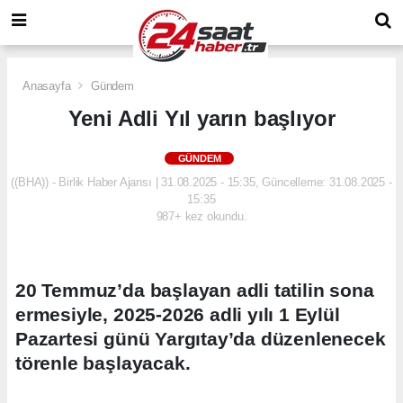
Anasayfa
Gündem
Yeni Adli Yıl yarın başlıyor
GÜNDEM
((BHA)) - Birlik Haber Ajansı | 31.08.2025 - 15:35, Güncelleme: 31.08.2025 -
15:35
987+ kez okundu.
20 Temmuz’da başlayan adli tatilin sona
ermesiyle, 2025-2026 adli yılı 1 Eylül
Pazartesi günü Yargıtay’da düzenlenecek
törenle başlayacak.