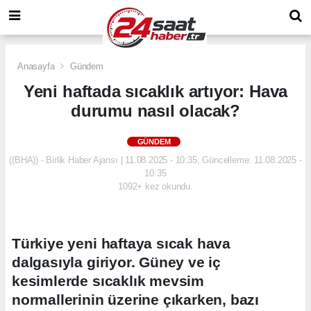
Anasayfa
Gündem
Yeni haftada sıcaklık artıyor: Hava
durumu nasıl olacak?
GÜNDEM
((BHA)) - Birlik Haber Ajansı | 11.08.2025 - 10:35, Güncelleme: 11.08.2025 -
10:35
1092+ kez okundu.
Türkiye yeni haftaya sıcak hava
dalgasıyla giriyor. Güney ve iç
kesimlerde sıcaklık mevsim
normallerinin üzerine çıkarken, bazı